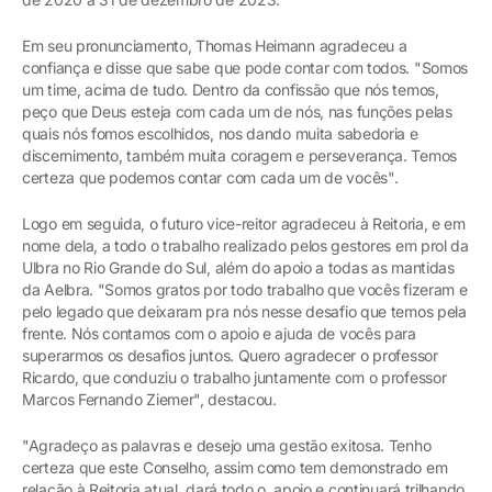
Em seu pronunciamento, Thomas Heimann agradeceu a
confiança e disse que sabe que pode contar com todos. "Somos
um time, acima de tudo. Dentro da confissão que nós temos,
peço que Deus esteja com cada um de nós, nas funções pelas
quais nós fomos escolhidos, nos dando muita sabedoria e
discernimento, também muita coragem e perseverança. Temos
certeza que podemos contar com cada um de vocês".
Logo em seguida, o futuro vice-reitor agradeceu à Reitoria, e em
nome dela, a todo o trabalho realizado pelos gestores em prol da
Ulbra no Rio Grande do Sul, além do apoio a todas as mantidas
da Aelbra. "Somos gratos por todo trabalho que vocês fizeram e
pelo legado que deixaram pra nós nesse desafio que temos pela
frente. Nós contamos com o apoio e ajuda de vocês para
superarmos os desafios juntos. Quero agradecer o professor
Ricardo, que conduziu o trabalho juntamente com o professor
Marcos Fernando Ziemer", destacou.
"Agradeço as palavras e desejo uma gestão exitosa. Tenho
certeza que este Conselho, assim como tem demonstrado em
relação à Reitoria atual, dará todo o apoio e continuará trilhando