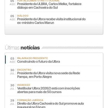
05
FORTALECIMENTO INSTITUCIONAL
Presidente da ULBRA, Carlos Melke, fortalece
AGO
diálogo em Cachoeira do Sul
05
DIÁLOGO
Presidente da Ulbra recebe visita institucional do
AGO
ex-ministro Carlos Marun
Últimas
notícias
03
PALAVRA DO PRESIDENTE
Construindo o futuro da Ulbra
AGO
30
ENCONTRO
Presidente da Ulbra visita nova sede da Rede
JUL
Pampa, em Porto Alegre
30
INGRESSO
Vestibular Ulbra 2026/2 está com inscrições
JUL
abertas para mais de 50 cursos
29
FORMAÇÃO JURÍDICA
Direito da Ulbra Cachoeira do Sul promove aula
JUL
inaugural no Fórum