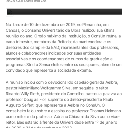
O Conselho se reunirá novamente em abril de 2020
Na tarde de 10 de dezembro de 2019, no Plenarinho, em
Canoas, o Conselho Universitário da Ulbra realizou sua última
reunião do ano. Órgão máximo da Instituição, o ConsUn reúne, a
cada trimestre, membros da Reitoria; da mantenedora e os
diretores dos campi e da EAD; representantes dos professores,
alunos e colaboradores indicados por suas entidades
associativas e os coordenadores de cursos de graduação e
programas Stricto Sensu eleitos entre os seus pares, além de um
convidado que representa a sociedade externa.
A reunião iniciou com o devocional do capelão geral da Aelbra,
pastor Maximiliano Wolfgramm Silva, em seguida, o reitor
Ricardo Willy Rieth, presidente do Conselho, passou a palavra ao
professor Douglas Flor, suplente do diretor-presidente Paulo
Augusto Seifert, que representa a Aelbra no ConsUn. O
conselheiro falou sobre a escolha do professor Thomas Heimann
como reitor e do professor Adriano Chiarani da Silva como vice-
reitor. Eles estarão à frente da Universidade entre 1º de janeiro
de 2020 a 31 de dezembro de 2023.