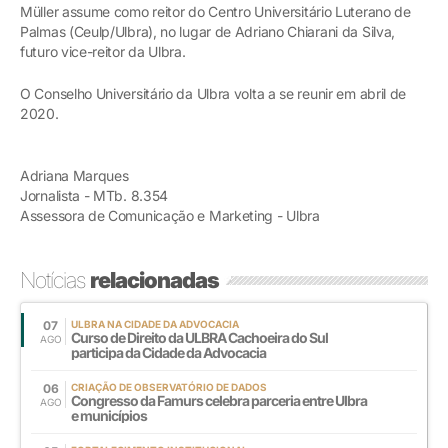
Müller assume como reitor do Centro Universitário Luterano de
Palmas (Ceulp/Ulbra), no lugar de Adriano Chiarani da Silva,
futuro vice-reitor da Ulbra.
O Conselho Universitário da Ulbra volta a se reunir em abril de
2020.
Adriana Marques
Jornalista - MTb. 8.354
Assessora de Comunicação e Marketing - Ulbra
Notícias
relacionadas
07
ULBRA NA CIDADE DA ADVOCACIA
Curso de Direito da ULBRA Cachoeira do Sul
AGO
participa da Cidade da Advocacia
06
CRIAÇÃO DE OBSERVATÓRIO DE DADOS
Congresso da Famurs celebra parceria entre Ulbra
AGO
e municípios