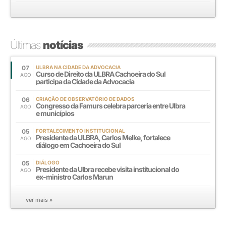
Últimas
notícias
07
ULBRA NA CIDADE DA ADVOCACIA
Curso de Direito da ULBRA Cachoeira do Sul
AGO
participa da Cidade da Advocacia
06
CRIAÇÃO DE OBSERVATÓRIO DE DADOS
Congresso da Famurs celebra parceria entre Ulbra
AGO
e municípios
05
FORTALECIMENTO INSTITUCIONAL
Presidente da ULBRA, Carlos Melke, fortalece
AGO
diálogo em Cachoeira do Sul
05
DIÁLOGO
Presidente da Ulbra recebe visita institucional do
AGO
ex-ministro Carlos Marun
ver mais »