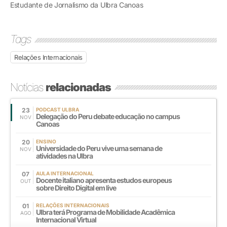
Estudante de Jornalismo da Ulbra Canoas
Tags
Relações Internacionais
Notícias
relacionadas
23
PODCAST ULBRA
Delegação do Peru debate educação no campus
NOV
Canoas
20
ENSINO
Universidade do Peru vive uma semana de
NOV
atividades na Ulbra
07
AULA INTERNACIONAL
Docente italiano apresenta estudos europeus
OUT
sobre Direito Digital em live
01
RELAÇÕES INTERNACIONAIS
Ulbra terá Programa de Mobilidade Acadêmica
AGO
Internacional Virtual