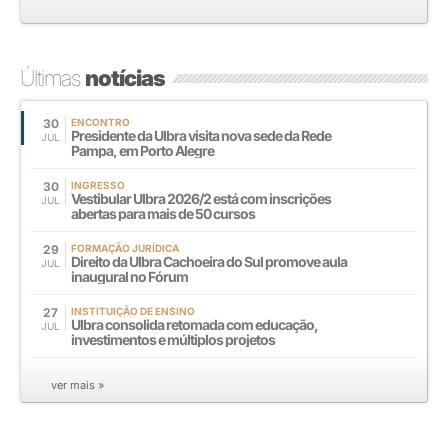
Últimas
notícias
30
ENCONTRO
Presidente da Ulbra visita nova sede da Rede
JUL
Pampa, em Porto Alegre
30
INGRESSO
Vestibular Ulbra 2026/2 está com inscrições
JUL
abertas para mais de 50 cursos
29
FORMAÇÃO JURÍDICA
Direito da Ulbra Cachoeira do Sul promove aula
JUL
inaugural no Fórum
27
INSTITUIÇÃO DE ENSINO
Ulbra consolida retomada com educação,
JUL
investimentos e múltiplos projetos
ver mais »