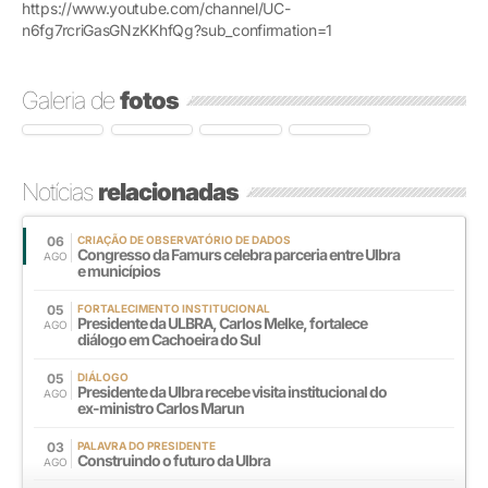
https://www.youtube.com/channel/UC-
n6fg7rcriGasGNzKKhfQg?sub_confirmation=1
Galeria de
fotos
Notícias
relacionadas
06
CRIAÇÃO DE OBSERVATÓRIO DE DADOS
Congresso da Famurs celebra parceria entre Ulbra
AGO
e municípios
05
FORTALECIMENTO INSTITUCIONAL
Presidente da ULBRA, Carlos Melke, fortalece
AGO
diálogo em Cachoeira do Sul
05
DIÁLOGO
Presidente da Ulbra recebe visita institucional do
AGO
ex-ministro Carlos Marun
03
PALAVRA DO PRESIDENTE
Construindo o futuro da Ulbra
AGO