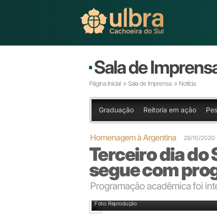
Sala de Imprens
Página Inicial
»
Sala de Imprensa
» Notícia
Graduação
Reitoria em ação
Pes
Homenagem à Argentina
28/10/2020
Terceiro dia do
segue com pro
Programação acadêmica foi inte
Ulbra TV transmite atrações do Sarau das Nações a
Foto: Reprodução