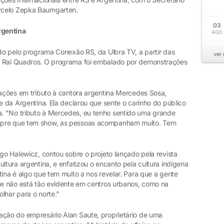
rcelo Zepka Baumgarten.
03
Argentina
AGO
ido pelo programa Conexão RS, da Ulbra TV, a partir das
ver
a Raí Quadros. O programa foi embalado por demonstrações
tações em tributo à cantora argentina Mercedes Sosa,
te da Argentina. Ela declarou que sente o carinho do público
. "No tributo à Mercedes, eu tenho sentido uma grande
mpre que tem show, as pessoas acompanham muito. Tem
ago Halewicz, contou sobre o projeto lançado pela revista
ltura argentina, e enfatizou o encanto pela cultura indígena
tina é algo que tem muito a nos revelar. Para que a gente
que não está tão evidente em centros urbanos, como na
lhar para o norte."
ação do empresário Alan Saute, proprietário de uma