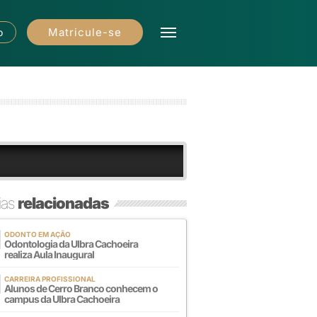
Matricule-se
o
ias
relacionadas
ODONTO EM AÇÃO
Odontologia da Ulbra Cachoeira
realiza Aula Inaugural
CARREIRA PROFISSIONAL
Alunos de Cerro Branco conhecem o
campus da Ulbra Cachoeira