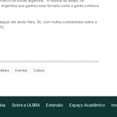
 marca de doces argentina. "A história do alfajor, na
na Argentina que ganhou esse formato como a gente conhece
egue até sexta-feira, 30, com muitas curiosidades sobre a
 TV.
s
tários
Eventos
Cultura
isa
Sobre a ULBRA
Extensão
Espaço Acadêmico
In