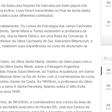
08
a de Sarau das Nações foi marcada por bate-papos dos
NOV
a.br/live. Lives foram transmitidas no final da tarde desta
 público para diferentes conteúdos.
15
paralelamente. Os cursos de Psicologia dos campi Cachoeira
OUT
rônimo, Santa Maria e Torres receberam a professora da
ntina, Gracia María Clérico, em uma Roda de Conversa: A
essor da Ulbra Cachoeira do Sul, Alexandre Bittencourt, e
na, relataram suas experiências no curso de doutorado na
Últi
achado, da Ulbra Santa Maria, mediou um bate-papo com o
da Ulbra Santa Maria, sobre a Paisagem Argentina:
06
ista Ariana Souto Brenner, do Triptica Arquitetura, em Santa
AGO
: Buenos Aires na Era do Amor, com a coordenadora do curso
zinho, Karina da Costa. Às 19h15min, a professora da Ulbra
05
 o tema A Santa Peronista, falando sobre O Mito Evita
AGO
nos anos 1940.
ventos, às 19h30min, a coordenadora dos cursos da área de
05
o secretário executivo do Núcleo RS, José dos Santos de
AGO
ções Internacionais entre RS e Argentina, com o Secretário