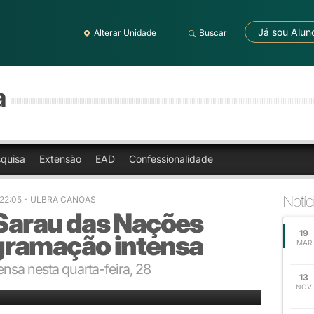
Já sou Alun
Alterar Unidade
Buscar
a
quisa
Extensão
EAD
Confessionalidade
Notíc
 22:05
- ULBRA CANOAS
 Sarau das Nações
19
gramação intensa
MAR
nsa nesta quarta-feira, 28
13
o longo de toda a semana
NOV