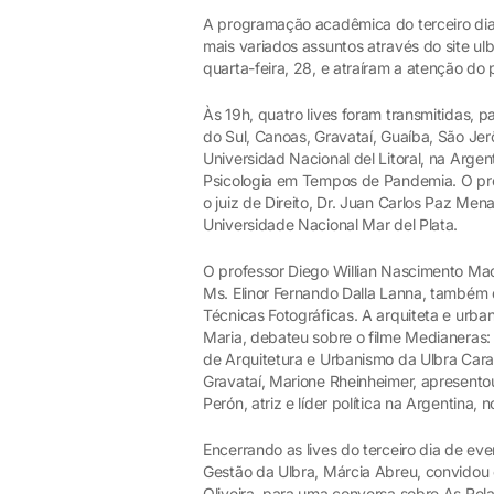
A programação acadêmica do terceiro di
mais variados assuntos através do site ulbr
quarta-feira, 28, e atraíram a atenção do
Às 19h, quatro lives foram transmitidas, 
do Sul, Canoas, Gravataí, Guaíba, São Je
Universidad Nacional del Litoral, na Arge
Psicologia em Tempos de Pandemia. O prof
o juiz de Direito, Dr. Juan Carlos Paz Me
Universidade Nacional Mar del Plata.
O professor Diego Willian Nascimento M
Ms. Elinor Fernando Dalla Lanna, também 
Técnicas Fotográficas. A arquiteta e urban
Maria, debateu sobre o filme Medianeras
de Arquitetura e Urbanismo da Ulbra Cara
Gravataí, Marione Rheinheimer, apresentou
Perón, atriz e líder política na Argentina, 
Encerrando as lives do terceiro dia de e
Gestão da Ulbra, Márcia Abreu, convidou 
Oliveira, para uma conversa sobre As Rela