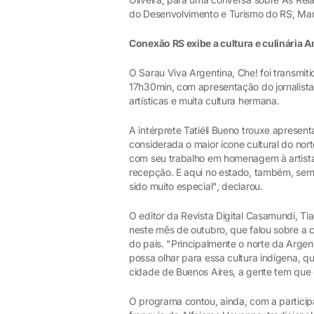
do Desenvolvimento e Turismo do RS, Ma
Conexão RS exibe a cultura e culinária 
O Sarau Viva Argentina, Che! foi transmit
17h30min, com apresentação do jornalist
artísticas e muita cultura hermana.
A intérprete Tatiéli Bueno trouxe apresen
considerada o maior ícone cultural do nor
com seu trabalho em homenagem à artista
recepção. E aqui no estado, também, se
sido muito especial", declarou.
O editor da Revista Digital Casamundi, Ti
neste mês de outubro, que falou sobre a cu
do país. "Principalmente o norte da Argen
possa olhar para essa cultura indígena, 
cidade de Buenos Aires, a gente tem que o
O programa contou, ainda, com a particip