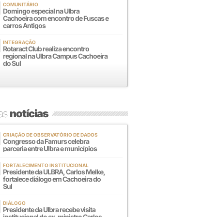
COMUNITÁRIO
Domingo especial na Ulbra
Cachoeira com encontro de Fuscas e
carros Antigos
INTEGRAÇÃO
Rotaract Club realiza encontro
regional na Ulbra Campus Cachoeira
do Sul
mas
notícias
CRIAÇÃO DE OBSERVATÓRIO DE DADOS
Congresso da Famurs celebra
parceria entre Ulbra e municípios
FORTALECIMENTO INSTITUCIONAL
Presidente da ULBRA, Carlos Melke,
fortalece diálogo em Cachoeira do
Sul
DIÁLOGO
Presidente da Ulbra recebe visita
institucional do ex-ministro Carlos