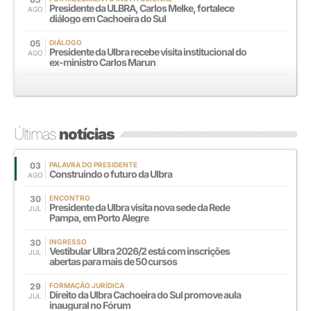
Presidente da ULBRA, Carlos Melke, fortalece
AGO
diálogo em Cachoeira do Sul
05
DIÁLOGO
Presidente da Ulbra recebe visita institucional do
AGO
ex-ministro Carlos Marun
Últimas
notícias
03
PALAVRA DO PRESIDENTE
Construindo o futuro da Ulbra
AGO
30
ENCONTRO
Presidente da Ulbra visita nova sede da Rede
JUL
Pampa, em Porto Alegre
30
INGRESSO
Vestibular Ulbra 2026/2 está com inscrições
JUL
abertas para mais de 50 cursos
29
FORMAÇÃO JURÍDICA
Direito da Ulbra Cachoeira do Sul promove aula
JUL
inaugural no Fórum