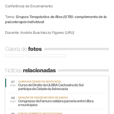
Conferência de Encerramento
Tema:
Grupos Terapéutico de Risa (GTR): complemento de la
psicoterapia individual
.
Docente: Andrés Buschiazzo Figares (URU)
Galeria de
fotos
Notícias
relacionadas
07
ULBRA NA CIDADE DA ADVOCACIA
Curso de Direito da ULBRA Cachoeira do Sul
AGO
participa da Cidade da Advocacia
06
CRIAÇÃO DE OBSERVATÓRIO DE DADOS
Congresso da Famurs celebra parceria entre Ulbra
AGO
e municípios
05
FORTALECIMENTO INSTITUCIONAL