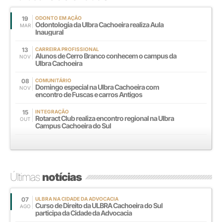
19
ODONTO EM AÇÃO
Odontologia da Ulbra Cachoeira realiza Aula
MAR
Inaugural
13
CARREIRA PROFISSIONAL
Alunos de Cerro Branco conhecem o campus da
NOV
Ulbra Cachoeira
08
COMUNITÁRIO
Domingo especial na Ulbra Cachoeira com
NOV
encontro de Fuscas e carros Antigos
15
INTEGRAÇÃO
Rotaract Club realiza encontro regional na Ulbra
OUT
Campus Cachoeira do Sul
Últimas
notícias
07
ULBRA NA CIDADE DA ADVOCACIA
Curso de Direito da ULBRA Cachoeira do Sul
AGO
participa da Cidade da Advocacia