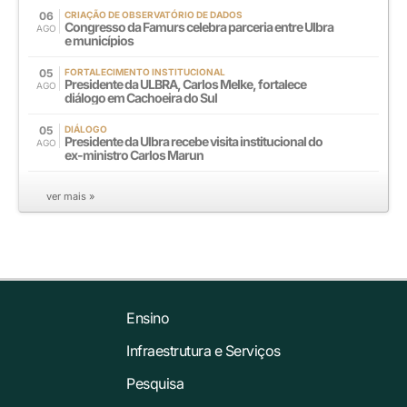
06
CRIAÇÃO DE OBSERVATÓRIO DE DADOS
Congresso da Famurs celebra parceria entre Ulbra
AGO
e municípios
05
FORTALECIMENTO INSTITUCIONAL
Presidente da ULBRA, Carlos Melke, fortalece
AGO
diálogo em Cachoeira do Sul
05
DIÁLOGO
Presidente da Ulbra recebe visita institucional do
AGO
ex-ministro Carlos Marun
ver mais »
Ensino
Infraestrutura e Serviços
Pesquisa