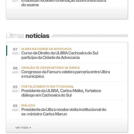
Enadistas recebem orientação sobre a estrutura
OUT
do exame
Últimas
notícias
07
ULBRA NA CIDADE DA ADVOCACIA
Curso de Direito da ULBRA Cachoeira do Sul
AGO
participa da Cidade da Advocacia
06
CRIAÇÃO DE OBSERVATÓRIO DE DADOS
Congresso da Famurs celebra parceria entre Ulbra
AGO
e municípios
05
FORTALECIMENTO INSTITUCIONAL
Presidente da ULBRA, Carlos Melke, fortalece
AGO
diálogo em Cachoeira do Sul
05
DIÁLOGO
Presidente da Ulbra recebe visita institucional do
AGO
ex-ministro Carlos Marun
ver mais »