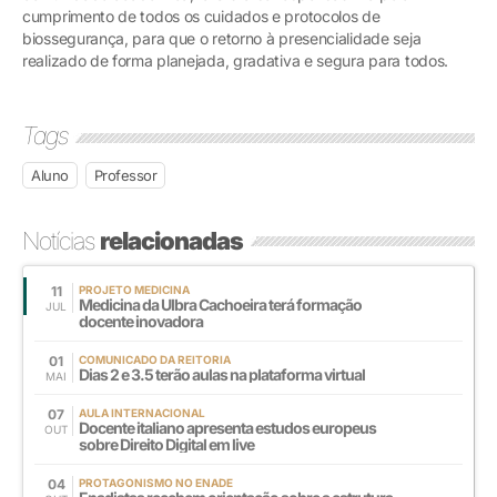
cumprimento de todos os cuidados e protocolos de
biossegurança, para que o retorno à presencialidade seja
realizado de forma planejada, gradativa e segura para todos.
Tags
Aluno
Professor
Notícias
relacionadas
11
PROJETO MEDICINA
Medicina da Ulbra Cachoeira terá formação
JUL
docente inovadora
01
COMUNICADO DA REITORIA
Dias 2 e 3.5 terão aulas na plataforma virtual
MAI
07
AULA INTERNACIONAL
Docente italiano apresenta estudos europeus
OUT
sobre Direito Digital em live
04
PROTAGONISMO NO ENADE