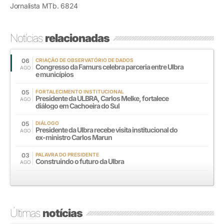
Jornalista MTb. 6824
Notícias
relacionadas
06
CRIAÇÃO DE OBSERVATÓRIO DE DADOS
Congresso da Famurs celebra parceria entre Ulbra
AGO
e municípios
05
FORTALECIMENTO INSTITUCIONAL
Presidente da ULBRA, Carlos Melke, fortalece
AGO
diálogo em Cachoeira do Sul
05
DIÁLOGO
Presidente da Ulbra recebe visita institucional do
AGO
ex-ministro Carlos Marun
03
PALAVRA DO PRESIDENTE
Construindo o futuro da Ulbra
AGO
Últimas
notícias