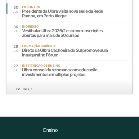
30
ENCONTRO
Presidente da Ulbra visita nova sede da Rede
JUL
Pampa, em Porto Alegre
30
INGRESSO
Vestibular Ulbra 2026/2 está com inscrições
JUL
abertas para mais de 50 cursos
29
FORMAÇÃO JURÍDICA
Direito da Ulbra Cachoeira do Sul promove aula
JUL
inaugural no Fórum
27
INSTITUIÇÃO DE ENSINO
Ulbra consolida retomada com educação,
JUL
investimentos e múltiplos projetos
ver mais »
Ensino