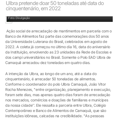
Ulbra pretende doar 50 toneladas até data do
cinquentenário, em 2022
Envolvimento das comunidades escolar e acadêmica na ação social
Foto: Divulgação
Ação social de arrecadação de mantimentos em parceria com o
Banco de Alimentos faz parte das comemorações dos 50 anos
da Universidade Luterana do Brasil, celebrados em agosto de
2022. A coleta já começou no último dia 16, data do aniversário
da Instituição, envolvendo as 23 unidades da Rede de Escolas e
dos campi universitários no Brasil. Somente o Polo EAD Ulbra de
Camaquã arrecadou dez toneladas em quatro dias.
A intenção da Ulbra, ao longo de um ano, até a data do
cinquentenário, é arrecadar 50 toneladas de alimentos.
Conforme o coordenador do polo Ulbra Camaquã, João Vitor
Rocha Menezes, "entre organização, planejamento e execução,
foram sete dias, mas apenas quatro dias foram de arrecadação
nos mercados, comércios e doações de familiares e munícipes
da nossa cidade''. Ele ressalta a parceria entre Ulbra, Colégio
Contemporâneo e Banco de Alimentos de Camaquã, que são
instituições idôneas, calcadas na credibilidade. "As pessoas