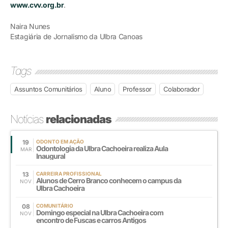
www.cvv.org.br
.
Naira Nunes
Estagiária de Jornalismo da Ulbra Canoas
Tags
Assuntos Comunitários
Aluno
Professor
Colaborador
Notícias
relacionadas
19
ODONTO EM AÇÃO
Odontologia da Ulbra Cachoeira realiza Aula
MAR
Inaugural
13
CARREIRA PROFISSIONAL
Alunos de Cerro Branco conhecem o campus da
NOV
Ulbra Cachoeira
08
COMUNITÁRIO
Domingo especial na Ulbra Cachoeira com
NOV
encontro de Fuscas e carros Antigos