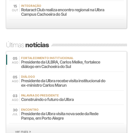
15
INTEGRAÇÃO
Rotaract Club realiza encontro regional na Ulbra
OUT
Campus Cachoeira do Sul
Últimas
notícias
05
FORTALECIMENTO INSTITUCIONAL
Presidente da ULBRA, Carlos Melke, fortalece
AGO
diálogo em Cachoeira do Sul
05
DIÁLOGO
Presidente da Ulbra recebe visita institucional do
AGO
ex-ministro Carlos Marun
03
PALAVRA DO PRESIDENTE
Construindo o futuro da Ulbra
AGO
30
ENCONTRO
Presidente da Ulbra visita nova sede da Rede
JUL
Pampa, em Porto Alegre
ver mais »