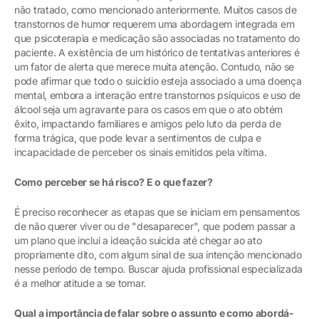
não tratado, como mencionado anteriormente. Muitos casos de
transtornos de humor requerem uma abordagem integrada em
que psicoterapia e medicação são associadas no tratamento do
paciente. A existência de um histórico de tentativas anteriores é
um fator de alerta que merece muita atenção. Contudo, não se
pode afirmar que todo o suicídio esteja associado a uma doença
mental, embora a interação entre transtornos psíquicos e uso de
álcool seja um agravante para os casos em que o ato obtém
êxito, impactando familiares e amigos pelo luto da perda de
forma trágica, que pode levar a sentimentos de culpa e
incapacidade de perceber os sinais emitidos pela vítima.
Como perceber se há risco? E o que fazer?
É preciso reconhecer as etapas que se iniciam em pensamentos
de não querer viver ou de "desaparecer", que podem passar a
um plano que inclui a ideação suicida até chegar ao ato
propriamente dito, com algum sinal de sua intenção mencionado
nesse período de tempo. Buscar ajuda profissional especializada
é a melhor atitude a se tomar.
Qual a importância de falar sobre o assunto e como abordá-