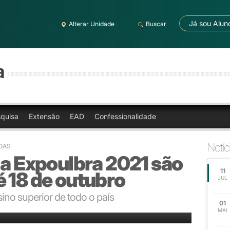
Já sou Alun
Alterar Unidade
Buscar
a
quisa
Extensão
EAD
Confessionalidade
Notíc
OAS
 a Expoulbra 2021 são
11
 18 de outubro
JUL
sino superior de todo o país
01
MAI