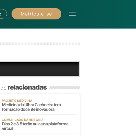
Matricule-se
o
ias
relacionadas
PROJETO MEDICINA
Medicina da Ulbra Cachoeira terá
formação docente inovadora
COMUNICADO DA REITORIA
Dias 2 e 3.5 terão aulas na plataforma
virtual