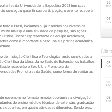
29
ortantes da Universidade, a Expoulbra 2021 tem suas
DEZ
não conseguiu garantir sua participação, o evento receberá
08
NOV
 todo o Brasil, iniciantes ou já inseridos no universo da
É muito mais que uma atividade de pesquisa, são ações
 Cristine Fischer, representante da equipe acadêmica,
 sobre como é importante a pesquisa e a prática acadêmica
iedade.
Últi
o de Iniciação Científica e Tecnológica serão convidados a
ção Científica da Ulbra. Já no Salão de Extensão, os trabalhos
07
Saúde receberão o Selo Ulbra Promotora da
AGO
iversidades Promotoras da Saúde, como forma de validar as
06
AGO
 de novembro no formato remoto, oportuniza a divulgação
05
AGO
studantes de ensino médio e técnico, de extensão, graduação
e docentes, em quatro atividades diferentes. Sendo eles: