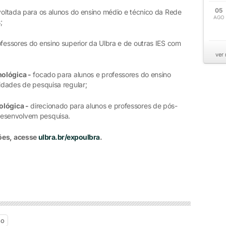
05
oltada para os alunos do ensino médio e técnico da Rede
AGO
;
fessores do ensino superior da Ulbra e de outras IES com
ver
nológica -
focado para alunos e professores do ensino
vidades de pesquisa regular;
ológica -
direcionado para alunos e professores de pós-
desenvolvem pesquisa.
ções, acesse
ulbra.br/expoulbra
.
so