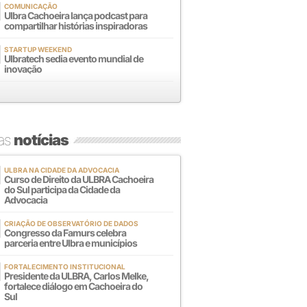
COMUNICAÇÃO
Ulbra Cachoeira lança podcast para
compartilhar histórias inspiradoras
STARTUP WEEKEND
Ulbratech sedia evento mundial de
inovação
mas
notícias
ULBRA NA CIDADE DA ADVOCACIA
Curso de Direito da ULBRA Cachoeira
do Sul participa da Cidade da
Advocacia
CRIAÇÃO DE OBSERVATÓRIO DE DADOS
Congresso da Famurs celebra
parceria entre Ulbra e municípios
FORTALECIMENTO INSTITUCIONAL
Presidente da ULBRA, Carlos Melke,
fortalece diálogo em Cachoeira do
Sul