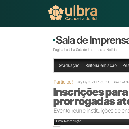
Sala de Imprens
Página Inicial
»
Sala de Imprensa
» Notícia
Graduação
Reitoria em ação
Pes
Participe!
08/10/2021 17:30
- ULBRA CAN
Inscrições para
prorrogadas até
Evento reúne instituições de en
Foto: Reprodução