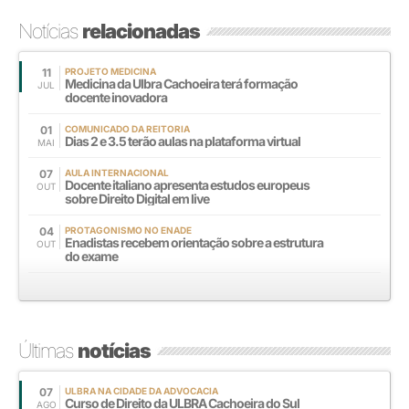
Notícias
relacionadas
11
PROJETO MEDICINA
Medicina da Ulbra Cachoeira terá formação
JUL
docente inovadora
01
COMUNICADO DA REITORIA
Dias 2 e 3.5 terão aulas na plataforma virtual
MAI
07
AULA INTERNACIONAL
Docente italiano apresenta estudos europeus
OUT
sobre Direito Digital em live
04
PROTAGONISMO NO ENADE
Enadistas recebem orientação sobre a estrutura
OUT
do exame
Últimas
notícias
07
ULBRA NA CIDADE DA ADVOCACIA
Curso de Direito da ULBRA Cachoeira do Sul
AGO