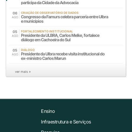
participa da Cidade da Advocacia
06
CRIAÇÃO DE OBSERVATÓRIO DE DADOS
Congresso da Famurs celebra parceria entre Ulbra
AGO
e municípios
05
FORTALECIMENTO INSTITUCIONAL
Presidente da ULBRA, Carlos Melke, fortalece
AGO
diálogo em Cachoeira do Sul
05
DIÁLOGO
Presidente da Ulbra recebe visita institucional do
AGO
ex-ministro Carlos Marun
ver mais »
Ensino
Infraestrutura e Serviços