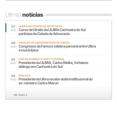
Últimas
notícias
07
ULBRA NA CIDADE DA ADVOCACIA
Curso de Direito da ULBRA Cachoeira do Sul
AGO
participa da Cidade da Advocacia
06
CRIAÇÃO DE OBSERVATÓRIO DE DADOS
Congresso da Famurs celebra parceria entre Ulbra
AGO
e municípios
05
FORTALECIMENTO INSTITUCIONAL
Presidente da ULBRA, Carlos Melke, fortalece
AGO
diálogo em Cachoeira do Sul
05
DIÁLOGO
Presidente da Ulbra recebe visita institucional do
AGO
ex-ministro Carlos Marun
ver mais »