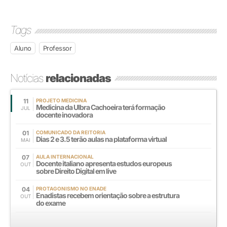
Tags
Aluno
Professor
Notícias
relacionadas
11
PROJETO MEDICINA
Medicina da Ulbra Cachoeira terá formação
JUL
docente inovadora
01
COMUNICADO DA REITORIA
Dias 2 e 3.5 terão aulas na plataforma virtual
MAI
07
AULA INTERNACIONAL
Docente italiano apresenta estudos europeus
OUT
sobre Direito Digital em live
04
PROTAGONISMO NO ENADE
Enadistas recebem orientação sobre a estrutura
OUT
do exame