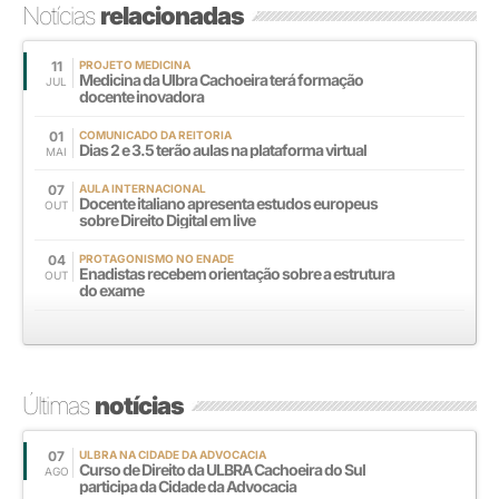
Notícias
relacionadas
11
PROJETO MEDICINA
Medicina da Ulbra Cachoeira terá formação
JUL
docente inovadora
01
COMUNICADO DA REITORIA
Dias 2 e 3.5 terão aulas na plataforma virtual
MAI
07
AULA INTERNACIONAL
Docente italiano apresenta estudos europeus
OUT
sobre Direito Digital em live
04
PROTAGONISMO NO ENADE
Enadistas recebem orientação sobre a estrutura
OUT
do exame
Últimas
notícias
07
ULBRA NA CIDADE DA ADVOCACIA
Curso de Direito da ULBRA Cachoeira do Sul
AGO
participa da Cidade da Advocacia