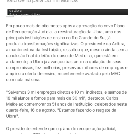
Presidente da Aelbra, Carlos Melke, prestigiou evento que comemorou os 51 anos
da Ulbra
Foto: Imprensa/Ulbra
Em pouco mais de oito meses após a aprovação do novo Plano
de Recuperação Judicial, a reestruturação da Ulbra, uma das
principais instituições de ensino no Rio Grande do Sul, já
produziu transformações significativas. O presidente da Aelbra,
a mantenedora da Instituição, ressaltou que, mesmo ainda sem a
conclusão final do leilão do curso de Medicina, que está em
andamento, a Ulbra já avançou bastante na quitação de seus
compromissos, fez melhorias, preservou milhares de empregos e
ampliou a oferta de ensino, recentemente avaliado pelo MEC
com nota máxima.
"Salvamos 3 mil empregos diretos e 10 mil indiretos, e saímos de
18 mil alunos e fomos para mais de 30 mil", destacou Carlos
Melke ao comemorar os 51 anos da Instituição, celebrados nesta
quarta-feira, 16 de agosto. "Estamos fazendo o resgate da
Ulbra".
O presidente entende que o plano de recuperação judicial,