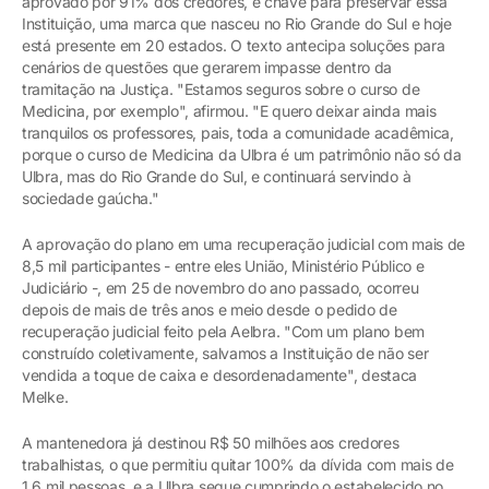
aprovado por 91% dos credores, é chave para preservar essa
Instituição, uma marca que nasceu no Rio Grande do Sul e hoje
está presente em 20 estados. O texto antecipa soluções para
cenários de questões que gerarem impasse dentro da
tramitação na Justiça. "Estamos seguros sobre o curso de
Medicina, por exemplo", afirmou. "E quero deixar ainda mais
tranquilos os professores, pais, toda a comunidade acadêmica,
porque o curso de Medicina da Ulbra é um patrimônio não só da
Ulbra, mas do Rio Grande do Sul, e continuará servindo à
sociedade gaúcha."
A aprovação do plano em uma recuperação judicial com mais de
8,5 mil participantes - entre eles União, Ministério Público e
Judiciário -, em 25 de novembro do ano passado, ocorreu
depois de mais de três anos e meio desde o pedido de
recuperação judicial feito pela Aelbra. "Com um plano bem
construído coletivamente, salvamos a Instituição de não ser
vendida a toque de caixa e desordenadamente", destaca
Melke.
A mantenedora já destinou R$ 50 milhões aos credores
trabalhistas, o que permitiu quitar 100% da dívida com mais de
1,6 mil pessoas, e a Ulbra segue cumprindo o estabelecido no