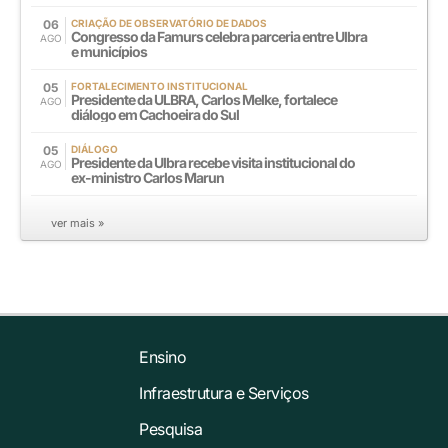
06
CRIAÇÃO DE OBSERVATÓRIO DE DADOS
Congresso da Famurs celebra parceria entre Ulbra
AGO
e municípios
05
FORTALECIMENTO INSTITUCIONAL
Presidente da ULBRA, Carlos Melke, fortalece
AGO
diálogo em Cachoeira do Sul
05
DIÁLOGO
Presidente da Ulbra recebe visita institucional do
AGO
ex-ministro Carlos Marun
ver mais »
Ensino
Infraestrutura e Serviços
Pesquisa