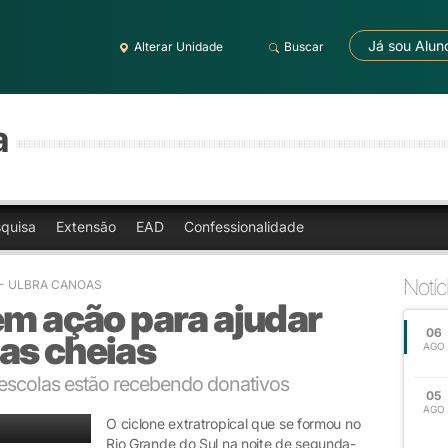
Já sou Alun
Alterar Unidade
Buscar
a
quisa
Extensão
EAD
Confessionalidade
Notíc
3 - ULBRA CANOAS
em ação para ajudar
06
as cheias
AGO
 escolas estão recebendo donativos
05
AGO
O ciclone extratropical que se formou no
Rio Grande do Sul na noite de segunda-