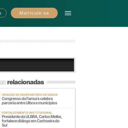
Matricule-se
o
ias
relacionadas
CRIAÇÃO DE OBSERVATÓRIO DE DADOS
Congresso da Famurs celebra
parceria entre Ulbra e municípios
FORTALECIMENTO INSTITUCIONAL
Presidente da ULBRA, Carlos Melke,
fortalece diálogo em Cachoeira do
Sul