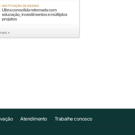
INSTITUIÇÃO DE ENSINO
Ulbra consolida retomada com
educação, investimentos e múltiplos
projetos
 mais »
ovação
Atendimento
Trabalhe conosco