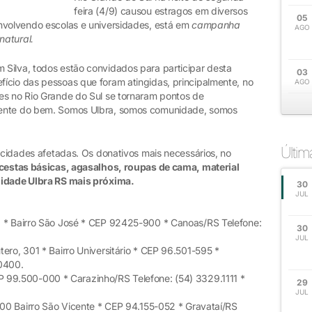
feira (4/9) causou estragos em diversos
05
nvolvendo escolas e universidades, está em
campanha
AGO
natural.
Silva, todos estão convidados para participar desta
03
ício das pessoas que foram atingidas, principalmente, no
AGO
es no Rio Grande do Sul se tornaram pontos de
rente do bem. Somos Ulbra, somos comunidade, somos
Últi
s cidades afetadas. Os donativos mais necessários, no
 cestas básicas, agasalhos, roupas de cama, material
nidade Ulbra RS mais próxima.
30
JUL
1 * Bairro São José * CEP 92425-900 * Canoas/RS Telefone:
30
JUL
ero, 301 * Bairro Universitário * CEP 96.501-595 *
-0400.
 99.500-000 * Carazinho/RS Telefone: (54) 3329.1111 *
29
JUL
600 Bairro São Vicente * CEP 94.155-052 * Gravataí/RS