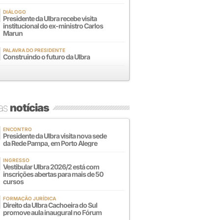
DIÁLOGO
Presidente da Ulbra recebe visita
institucional do ex-ministro Carlos
Marun
PALAVRA DO PRESIDENTE
Construindo o futuro da Ulbra
mas
notícias
ENCONTRO
Presidente da Ulbra visita nova sede
da Rede Pampa, em Porto Alegre
INGRESSO
Vestibular Ulbra 2026/2 está com
inscrições abertas para mais de 50
cursos
FORMAÇÃO JURÍDICA
Direito da Ulbra Cachoeira do Sul
promove aula inaugural no Fórum