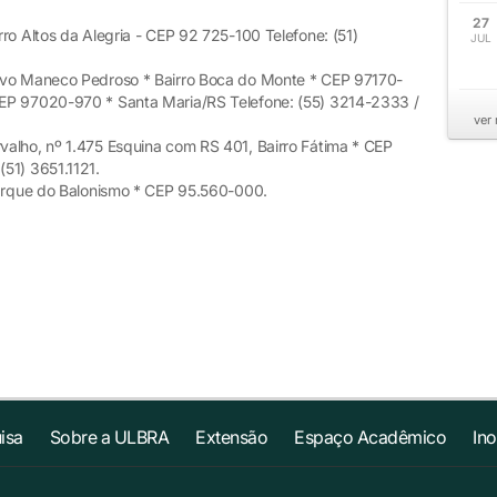
27
ro Altos da Alegria - CEP 92 725-100 Telefone: (51)
JUL
evo Maneco Pedroso * Bairro Boca do Monte * CEP 97170-
EP 97020-970 * Santa Maria/RS Telefone: (55) 3214-2333 /
ver
valho, nº 1.475 Esquina com RS 401, Bairro Fátima * CEP
51) 3651.1121.
Parque do Balonismo * CEP 95.560-000.
isa
Sobre a ULBRA
Extensão
Espaço Acadêmico
In