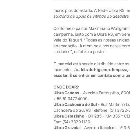
municípios do estado. A Rede Ulbra RS, e
solidária de apoio às vítimas do desastre 
Conforme o pastor Maximiliano Wolfgramm 
campanha, junto com a Ulbra RS, em benef
Vale do Taquari. "Todas as nossas unidad
arrecadação. Juntem-se a nós nessa cor
solidários", enfatiza o pastor.
O material está sendo distribuído entre a
momento, são:
kits de higiene e limpeza,
escolar. É só entrar em contato com a u
ONDE DOAR?
Ulbra Canoas
- Avenida Farroupilha, 800
+ 55 51 3477.4000.
Ulbra Cachoeira do Sul
- Rua Martinho Lut
Cachoeira do Sul/RS Telefone: (51) 3722
Ulbra Carazinho
- BR 285 - KM 335 * CEP
Fax: (54) 3329.1130.
Ulbra Gravataí
- Avenida Itacolomi, nº 3.