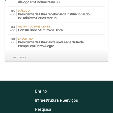
diálogo em Cachoeira do Sul
05
DIÁLOGO
Presidente da Ulbra recebe visita institucional do
AGO
ex-ministro Carlos Marun
03
PALAVRA DO PRESIDENTE
Construindo o futuro da Ulbra
AGO
30
ENCONTRO
Presidente da Ulbra visita nova sede da Rede
JUL
Pampa, em Porto Alegre
ver mais »
Ensino
Infraestrutura e Serviços
Pesquisa