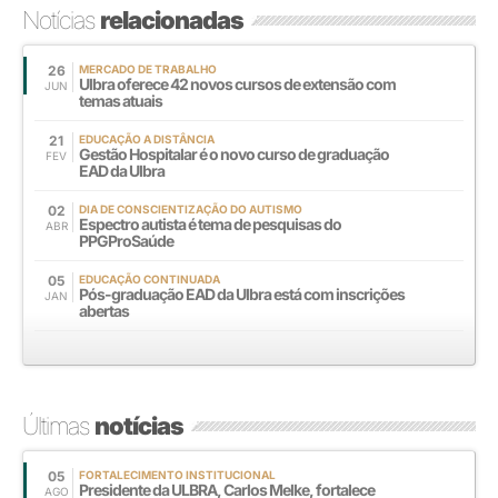
Notícias
relacionadas
26
MERCADO DE TRABALHO
Ulbra oferece 42 novos cursos de extensão com
JUN
temas atuais
21
EDUCAÇÃO A DISTÂNCIA
Gestão Hospitalar é o novo curso de graduação
FEV
EAD da Ulbra
02
DIA DE CONSCIENTIZAÇÃO DO AUTISMO
Espectro autista é tema de pesquisas do
ABR
PPGProSaúde
05
EDUCAÇÃO CONTINUADA
Pós-graduação EAD da Ulbra está com inscrições
JAN
abertas
Últimas
notícias
05
FORTALECIMENTO INSTITUCIONAL
Presidente da ULBRA, Carlos Melke, fortalece
AGO