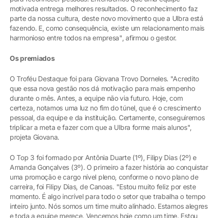
motivada entrega melhores resultados. O reconhecimento faz
parte da nossa cultura, deste novo movimento que a Ulbra está
fazendo. E, como consequência, existe um relacionamento mais
harmonioso entre todos na empresa", afirmou o gestor.
Os premiados
O Troféu Destaque foi para Giovana Trovo Dorneles. "Acredito
que essa nova gestão nos dá motivação para mais empenho
durante o mês. Antes, a equipe não via futuro. Hoje, com
certeza, notamos uma luz no fim do túnel, que é o crescimento
pessoal, da equipe e da instituição. Certamente, conseguiremos
triplicar a meta e fazer com que a Ulbra forme mais alunos",
projeta Giovana.
O Top 3 foi formado por Antônia Duarte (1º), Filipy Dias (2º) e
Amanda Gonçalves (3º). O primeiro a fazer história ao conquistar
uma promoção e cargo nível pleno, conforme o novo plano de
carreira, foi Filipy Dias, de Canoas. "Estou muito feliz por este
momento. É algo incrível para todo o setor que trabalha o tempo
inteiro junto. Nós somos um time muito alinhado. Estamos alegres
e toda a equipe merece. Vencemos hoje como um time. Estou