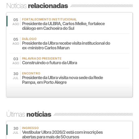
Notícias
relacionadas
05
FORTALECIMENTO INSTITUCIONAL
Presidente da ULBRA, Carlos Melke, fortalece
AGO
diálogo em Cachoeira do Sul
05
DIÁLOGO
Presidente da Ulbra recebe visita institucional do
AGO
ex-ministro Carlos Marun
03
PALAVRA DO PRESIDENTE
Construindo o futuro da Ulbra
AGO
30
ENCONTRO
Presidente da Ulbra visita nova sede da Rede
JUL
Pampa, em Porto Alegre
Últimas
notícias
30
INGRESSO
Vestibular Ulbra 2026/2 está com inscrições
JUL
abertas para mais de 50 cursos