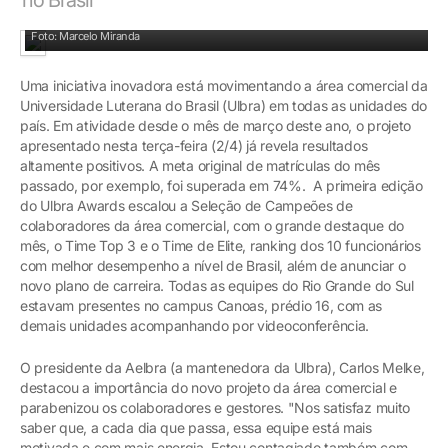
Gestores e premiados: primeira edição Ulbra Awards
Foto: Marcelo Miranda
Uma iniciativa inovadora está movimentando a área comercial da
Universidade Luterana do Brasil (Ulbra) em todas as unidades do
país. Em atividade desde o mês de março deste ano, o projeto
apresentado nesta terça-feira (2/4) já revela resultados
altamente positivos. A meta original de matrículas do mês
passado, por exemplo, foi superada em 74%. A primeira edição
do Ulbra Awards escalou a Seleção de Campeões de
colaboradores da área comercial, com o grande destaque do
mês, o Time Top 3 e o Time de Elite, ranking dos 10 funcionários
com melhor desempenho a nível de Brasil, além de anunciar o
novo plano de carreira. Todas as equipes do Rio Grande do Sul
estavam presentes no campus Canoas, prédio 16, com as
demais unidades acompanhando por videoconferência.
O presidente da Aelbra (a mantenedora da Ulbra), Carlos Melke,
destacou a importância do novo projeto da área comercial e
parabenizou os colaboradores e gestores. "Nos satisfaz muito
saber que, a cada dia que passa, essa equipe está mais
motivada e com mais energia. Estou contagiado também com