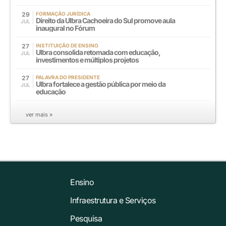
29
FORMAÇÃO JURÍDICA
Direito da Ulbra Cachoeira do Sul promove aula
JUL
inaugural no Fórum
27
INSTITUIÇÃO DE ENSINO
Ulbra consolida retomada com educação,
JUL
investimentos e múltiplos projetos
27
PALAVRA DO PRESIDENTE
Ulbra fortalece a gestão pública por meio da
JUL
educação
ver mais »
Ensino
Infraestrutura e Serviços
Pesquisa