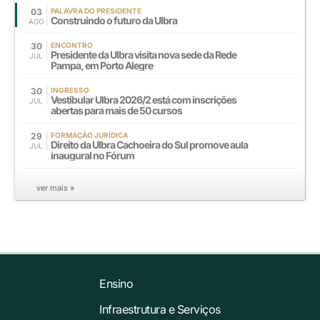
03
PALAVRA DO PRESIDENTE
Construindo o futuro da Ulbra
AGO
30
ENCONTRO
Presidente da Ulbra visita nova sede da Rede
JUL
Pampa, em Porto Alegre
30
INGRESSO
Vestibular Ulbra 2026/2 está com inscrições
JUL
abertas para mais de 50 cursos
29
FORMAÇÃO JURÍDICA
Direito da Ulbra Cachoeira do Sul promove aula
JUL
inaugural no Fórum
ver mais »
Ensino
Infraestrutura e Serviços