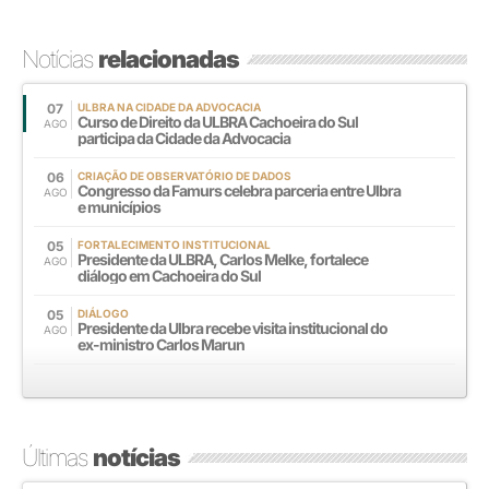
Notícias
relacionadas
07
ULBRA NA CIDADE DA ADVOCACIA
Curso de Direito da ULBRA Cachoeira do Sul
AGO
participa da Cidade da Advocacia
06
CRIAÇÃO DE OBSERVATÓRIO DE DADOS
Congresso da Famurs celebra parceria entre Ulbra
AGO
e municípios
05
FORTALECIMENTO INSTITUCIONAL
Presidente da ULBRA, Carlos Melke, fortalece
AGO
diálogo em Cachoeira do Sul
05
DIÁLOGO
Presidente da Ulbra recebe visita institucional do
AGO
ex-ministro Carlos Marun
Últimas
notícias