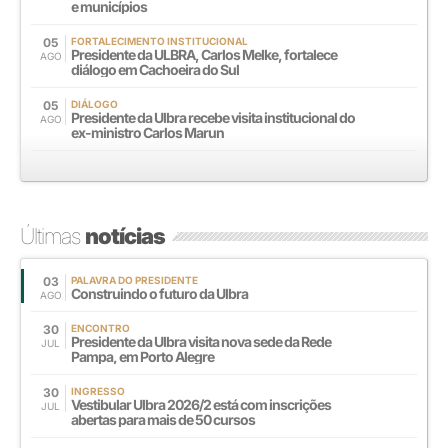
e municípios
05
FORTALECIMENTO INSTITUCIONAL
Presidente da ULBRA, Carlos Melke, fortalece
AGO
diálogo em Cachoeira do Sul
05
DIÁLOGO
Presidente da Ulbra recebe visita institucional do
AGO
ex-ministro Carlos Marun
Últimas
notícias
03
PALAVRA DO PRESIDENTE
Construindo o futuro da Ulbra
AGO
30
ENCONTRO
Presidente da Ulbra visita nova sede da Rede
JUL
Pampa, em Porto Alegre
30
INGRESSO
Vestibular Ulbra 2026/2 está com inscrições
JUL
abertas para mais de 50 cursos