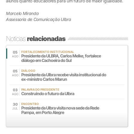
alunos quanto educadores para um futuro de maior igualdade.
Marcelo Miranda
Assessoria de Comunicação Ulbra
Notícias
relacionadas
05
FORTALECIMENTO INSTITUCIONAL
Presidente da ULBRA, Carlos Melke, fortalece
AGO
diálogo em Cachoeira do Sul
05
DIÁLOGO
Presidente da Ulbra recebe visita institucional do
AGO
ex-ministro Carlos Marun
03
PALAVRA DO PRESIDENTE
Construindo o futuro da Ulbra
AGO
30
ENCONTRO
Presidente da Ulbra visita nova sede da Rede
JUL
Pampa, em Porto Alegre