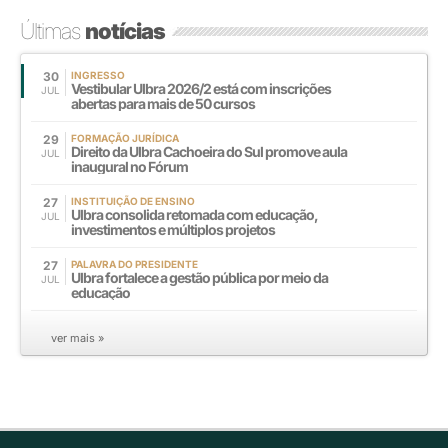
Últimas
notícias
30
INGRESSO
Vestibular Ulbra 2026/2 está com inscrições
JUL
abertas para mais de 50 cursos
29
FORMAÇÃO JURÍDICA
Direito da Ulbra Cachoeira do Sul promove aula
JUL
inaugural no Fórum
27
INSTITUIÇÃO DE ENSINO
Ulbra consolida retomada com educação,
JUL
investimentos e múltiplos projetos
27
PALAVRA DO PRESIDENTE
Ulbra fortalece a gestão pública por meio da
JUL
educação
ver mais »