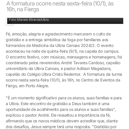
A formatura ocorre nesta sexta-feira (10/1), às
16h, na Fiergs
Na entrada da capela: alegria e emoção de formandos e familiares
Foto: Marcelo Miranda/Ulbra
Fé, emoção, alegria e agradecimento marcaram o culto de
gratidão e a entrega simbólica da toga por familiares aos
formandos de Medicina da Ulbra Canoas 2024/2. O evento
aconteceu na noite de quinta-feira (9/1), na capela do campus.
O encontro festivo, com músicas, mensagens e homenagens, foi
coordenado pelos reverendos André Tavares Cardoso, capelão
universitário da Ulbra Canoas, e pastor Adilson Magedans,
capelão do Colégio Ulbra Cristo Redentor. A formatura da turma
ocorre nesta sexta-feira (10/1), às 16h, no Centro de Eventos da
Fiergs, em Porto Alegre.
"É um momento significativo para os alunos, suas famílias e para
a Ulbra. Este encontro de gratidão a Deus também é uma
oportunidade de acolhimento para os alunos e suas famílias",
explicou o pastor André. Ele ressaltou a importância da fé,
afirmando que os novos médicos devem acreditar que, diante
dos desafios, Jesus sempre terá uma resposta. "Gratidão por