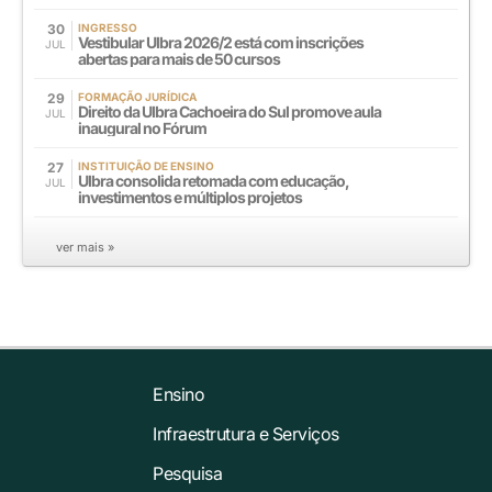
30
INGRESSO
Vestibular Ulbra 2026/2 está com inscrições
JUL
abertas para mais de 50 cursos
29
FORMAÇÃO JURÍDICA
Direito da Ulbra Cachoeira do Sul promove aula
JUL
inaugural no Fórum
27
INSTITUIÇÃO DE ENSINO
Ulbra consolida retomada com educação,
JUL
investimentos e múltiplos projetos
ver mais »
Ensino
Infraestrutura e Serviços
Pesquisa