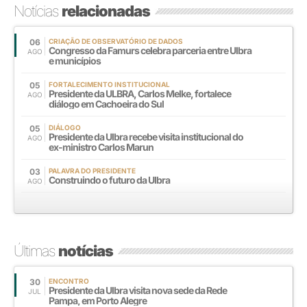
Notícias
relacionadas
06
CRIAÇÃO DE OBSERVATÓRIO DE DADOS
Congresso da Famurs celebra parceria entre Ulbra
AGO
e municípios
05
FORTALECIMENTO INSTITUCIONAL
Presidente da ULBRA, Carlos Melke, fortalece
AGO
diálogo em Cachoeira do Sul
05
DIÁLOGO
Presidente da Ulbra recebe visita institucional do
AGO
ex-ministro Carlos Marun
03
PALAVRA DO PRESIDENTE
Construindo o futuro da Ulbra
AGO
Últimas
notícias
30
ENCONTRO
Presidente da Ulbra visita nova sede da Rede
JUL
Pampa, em Porto Alegre