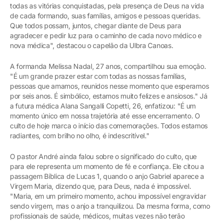
todas as vitórias conquistadas, pela presença de Deus na vida
de cada formando, suas famílias, amigos e pessoas queridas.
Que todos possam, juntos, chegar diante de Deus para
agradecer e pedir luz para o caminho de cada novo médico e
nova médica", destacou o capelão da Ulbra Canoas.
A formanda Melissa Nadal, 27 anos, compartilhou sua emoção.
"É um grande prazer estar com todas as nossas famílias,
pessoas que amamos, reunidos nesse momento que esperamos
por seis anos. É simbólico, estamos muito felizes e ansiosos." Já
a futura médica Alana Sangalli Copetti, 26, enfatizou: "É um
momento único em nossa trajetória até esse encerramento. O
culto de hoje marca o início das comemorações. Todos estamos
radiantes, com brilho no olho, é indescritível."
O pastor André ainda falou sobre o significado do culto, que
para ele representa um momento de fé e confiança. Ele citou a
passagem Bíblica de Lucas 1, quando o anjo Gabriel aparece a
Virgem Maria, dizendo que, para Deus, nada é impossível.
"Maria, em um primeiro momento, achou impossível engravidar
sendo virgem, mas o anjo a tranquilizou. Da mesma forma, como
profissionais de saúde, médicos, muitas vezes não terão