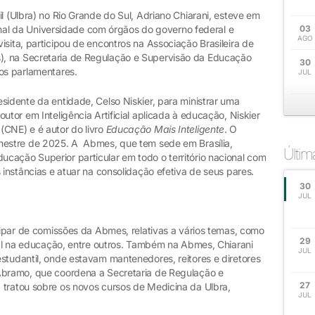
l (Ulbra) no Rio Grande do Sul, Adriano Chiarani, esteve em
cional da Universidade com órgãos do governo federal e
03
AGO
isita, participou de encontros na Associação Brasileira de
, na Secretaria de Regulação e Supervisão da Educação
30
sos parlamentares.
JUL
sidente da entidade, Celso Niskier, para ministrar uma
utor em Inteligência Artificial aplicada à educação, Niskier
(CNE) e é autor do livro
Educação Mais Inteligente
. O
emestre de 2025. A Abmes, que tem sede em Brasília,
Últi
cação Superior particular em todo o território nacional com
 instâncias e atuar na consolidação efetiva de seus pares.
30
JUL
icipar de comissões da Abmes, relativas a vários temas, como
29
cial na educação, entre outros. Também na Abmes, Chiarani
JUL
studantil, onde estavam mantenedores, reitores e diretores
 Abramo, que coordena a Secretaria de Regulação e
27
 tratou sobre os novos cursos de Medicina da Ulbra,
JUL