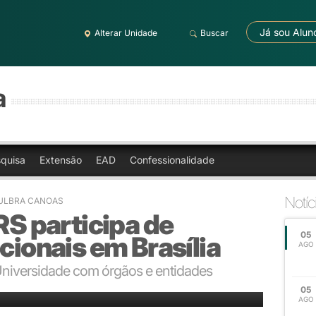
Já sou Alun
Alterar Unidade
Buscar
a
quisa
Extensão
EAD
Confessionalidade
Notíc
 - ULBRA CANOAS
RS participa de
05
cionais em Brasília
AGO
 Universidade com órgãos e entidades
05
AGO