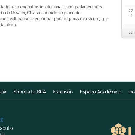
idade para encontros institucionais com parlamentares
27
a do Rosário, Chiarani abordou o plano de
JUL
ipes voltarão a se encontrar para organizar o evento, que
da ainda.
ver
isa
Sobre a ULBRA
Extensão
Espaço Acadêmico
In