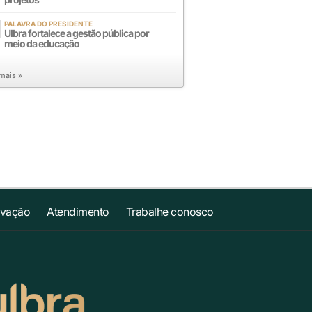
PALAVRA DO PRESIDENTE
Ulbra fortalece a gestão pública por
meio da educação
 mais »
ovação
Atendimento
Trabalhe conosco