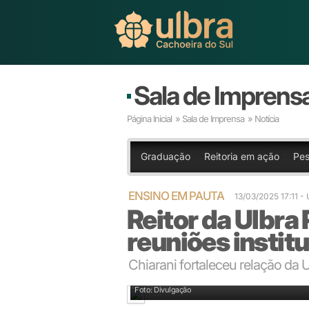
Sala de Imprens
Página Inicial
»
Sala de Imprensa
» Notícia
Graduação
Reitoria em ação
Pes
ENSINO EM PAUTA
13/03/2025 17:11
Reitor da Ulbra 
reuniões institu
Chiarani fortaleceu relação da
Reitor Chiarani se reuniu com várias autoridades
Foto: Divulgação