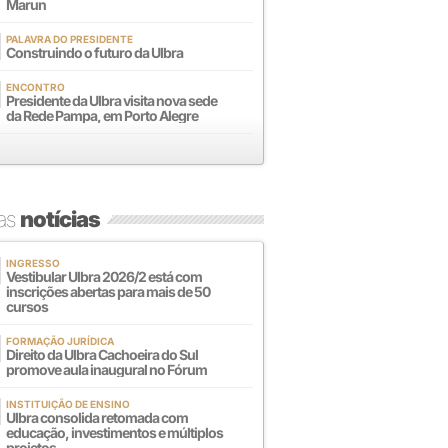
Marun
PALAVRA DO PRESIDENTE
Construindo o futuro da Ulbra
ENCONTRO
Presidente da Ulbra visita nova sede
da Rede Pampa, em Porto Alegre
mas
notícias
INGRESSO
Vestibular Ulbra 2026/2 está com
inscrições abertas para mais de 50
cursos
FORMAÇÃO JURÍDICA
Direito da Ulbra Cachoeira do Sul
promove aula inaugural no Fórum
INSTITUIÇÃO DE ENSINO
Ulbra consolida retomada com
educação, investimentos e múltiplos
projetos