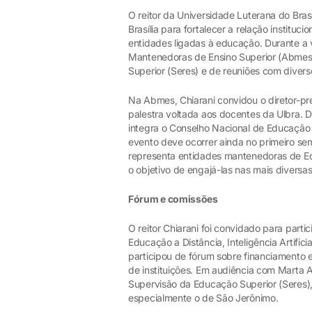
O reitor da Universidade Luterana do Brasi
Brasília para fortalecer a relação institu
entidades ligadas à educação. Durante a v
Mantenedoras de Ensino Superior (Abmes)
Superior (Seres) e de reuniões com diver
Na Abmes, Chiarani convidou o diretor-pre
palestra voltada aos docentes da Ulbra. Do
integra o Conselho Nacional de Educação 
evento deve ocorrer ainda no primeiro s
representa entidades mantenedoras de Edu
o objetivo de engajá-las nas mais diversas
Fórum e comissões
O reitor Chiarani foi convidado para part
Educação a Distância, Inteligência Artifi
participou de fórum sobre financiamento e
de instituições. Em audiência com Marta
Supervisão da Educação Superior (Seres),
especialmente o de São Jerônimo.