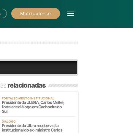
Matricule-se
o
ias
relacionadas
FORTALECIMENTO INSTITUCIONAL
Presidente da ULBRA, Carlos Melke,
fortalece diálogo em Cachoeira do
Sul
DIÁLOGO
Presidente da Ulbra recebe visita
institucional do ex-ministro Carlos