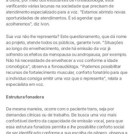
verificando várias lacunas na sociedade que precisam de
atendimento especializado para a voz. "Estamos abrindo novas
oportunidades de atendimentos. É só agendar que
acolheremos", diz Ivon.
Sua voz não lhe representa? Este questionamento, que dá nome
ao projeto, atende todos os públicos, garante Ivon. "Situações
ao longo do envelhecimento, onde há emissão da voz já
sofrendo os efeitos da menopausa ou andropausa, por exemplo.
Não há necessidade de envelhecer a voz conforme a idade
cronológica", observa a fonoaudióloga. "Podemos possibilitar
recursos de fortalecimento muscular, conforto fonatório para que
o indivíduo consiga emitir uma voz que o represente", relata a
especialista em voz.
Estrutura fonadora
Da mesma maneira, ocorre com o paciente trans, seja por
demandas clínicas ou de trabalho. Ele busca uma voz mais
confortável dentro da capacidade de emissão vocal, para que
essa estrutura fonadora permita e lhe possibilite conforto social
de ser identificado conforme a sua escolha de gênero, observa a