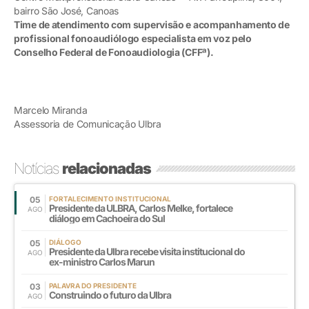
bairro São José, Canoas
Time de atendimento com supervisão e acompanhamento de
profissional fonoaudiólogo especialista em voz pelo
Conselho Federal de Fonoaudiologia (CFFª).
Marcelo Miranda
Assessoria de Comunicação Ulbra
Notícias
relacionadas
05
FORTALECIMENTO INSTITUCIONAL
Presidente da ULBRA, Carlos Melke, fortalece
AGO
diálogo em Cachoeira do Sul
05
DIÁLOGO
Presidente da Ulbra recebe visita institucional do
AGO
ex-ministro Carlos Marun
03
PALAVRA DO PRESIDENTE
Construindo o futuro da Ulbra
AGO