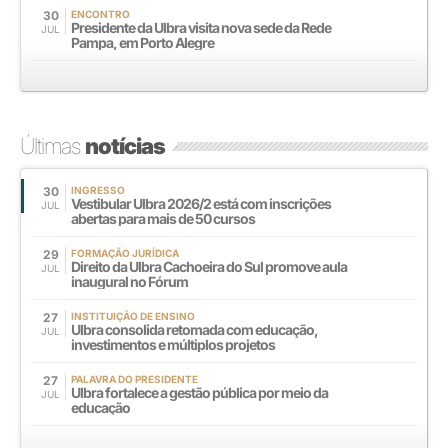
30
ENCONTRO
Presidente da Ulbra visita nova sede da Rede
JUL
Pampa, em Porto Alegre
Últimas
notícias
30
INGRESSO
Vestibular Ulbra 2026/2 está com inscrições
JUL
abertas para mais de 50 cursos
29
FORMAÇÃO JURÍDICA
Direito da Ulbra Cachoeira do Sul promove aula
JUL
inaugural no Fórum
27
INSTITUIÇÃO DE ENSINO
Ulbra consolida retomada com educação,
JUL
investimentos e múltiplos projetos
27
PALAVRA DO PRESIDENTE
Ulbra fortalece a gestão pública por meio da
JUL
educação