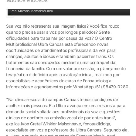
Supervisão de fonoaudiólogo especialista em voz
Foto: Marcelo Monteiro/Ulbra
Sua voz não representa sua imagem física? Você fica rouco
quando precisa usar a voz por longos períodos? Sente
dificuldades para trabalhar por causa da voz? O Centro
Multiprofissional Ulbra Canoas está oferecendo novas
oportunidades de atendimentos profissionais da voz para
crianças, adultos e idosos e também pacientes trans. Os
tratamentos são conduzidos mediante uma contrapartida
financeira da família. Com um valor por sessão, o planejamento
terapêutico é definido após a avaliação inicial, realizada por
especialistas e acadêmicos do curso de Fonoaudiologia.
Informações e agendamentos pelo WhatsApp (51) 98479-0280.
"Na clínica-escola do campus Canoas temos condições de
acolher mais pessoas. E a Ulbra avança em uma resposta para
demanda social voltada aos profissionais da voz e questões
clínicas de conforto na emissão vocal de pacientes trans",
explica Ivon Gretel Winkler Maisonnave, fonoaudióloga,
especialista em voz e professora da Ulbra Canoas. Segundo ela,
a Ulbra, por meio dos estudantes de Fonoaudiologia, está