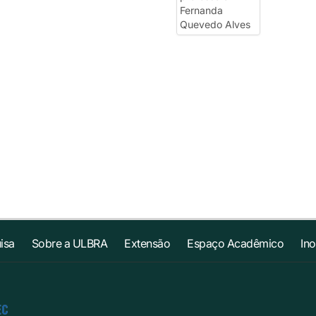
isa
Sobre a ULBRA
Extensão
Espaço Acadêmico
In