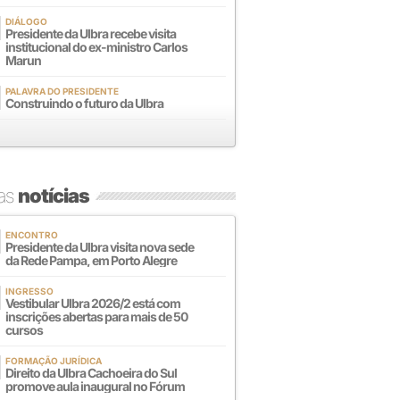
DIÁLOGO
Presidente da Ulbra recebe visita
institucional do ex-ministro Carlos
Marun
PALAVRA DO PRESIDENTE
Construindo o futuro da Ulbra
mas
notícias
ENCONTRO
Presidente da Ulbra visita nova sede
da Rede Pampa, em Porto Alegre
INGRESSO
Vestibular Ulbra 2026/2 está com
inscrições abertas para mais de 50
cursos
FORMAÇÃO JURÍDICA
Direito da Ulbra Cachoeira do Sul
promove aula inaugural no Fórum