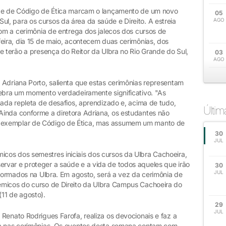
s e de Código de Ética marcam o lançamento de um novo
05
, para os cursos da área da saúde e Direito. A estreia
AGO
com a cerimônia de entrega dos jalecos dos cursos de
eira, dia 15 de maio, acontecem duas cerimônias, dos
e terão a presença do Reitor da Ulbra no Rio Grande do Sul,
03
AGO
 Adriana Porto, salienta que estas cerimônias representam
lebra um momento verdadeiramente significativo. "As
nada repleta de desafios, aprendizado e, acima de tudo,
Últi
inda conforme a diretora Adriana, os estudantes não
 exemplar de Código de Ética, mas assumem um manto de
30
JUL
cos dos semestres iniciais dos cursos da Ulbra Cachoeira,
var e proteger a saúde e a vida de todos aqueles que irão
30
JUL
 formados na Ulbra. Em agosto, será a vez da cerimônia de
êmicos do curso de Direito da Ulbra Campus Cachoeira do
11 de agosto).
29
JUL
Renato Rodrigues Farofa, realiza os devocionais e faz a
ca nas cerimônias. Os eventos desta semana contam com