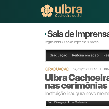
Sala de Imprens
Página Inicial
»
Sala de Imprensa
» Notícia
Graduação
Reitoria em ação
Pes
GRADUAÇÃO
07/05/2025 21:40
- ULBR
Ulbra Cachoeira
nas cerimônias
Instituição inaugura novo mom
Capelão Renato Farofa abençoa os jalecos dos curso
Foto: Divulgação Ulbra Cachoeira