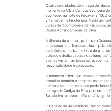
Quatro solenidades de entrega de jaleco
momento da Ulbra Campus Cachoeira do Sul
aconteceu na noite de terça-feira (13/5) 
Enfermagem e Fisioterapia. Nesta quinta-f
cursos de Odontologia e de Psicologia, qu
Doutor Adriano Chiarani da Silva.
A diretora do campus, professora Doutora
um avanço na universidade local, pois ce
cerimônias simbolizam o início de uma jor
cuidado e dedicação às vidas humanas". A
apenas vestem um jaleco ou recebem um
responsabilidade e compaixão.
O momento solene que envolve os acadêmi
simboliza também o compromisso de preser
confiar o seu bem-estar aos profissionais
entrega de Código de Ética para os acad
Sul, alusivo também ao Dia do Advogado (
O Capelão da universidade, Pastor Doutor 
bênção dos jalecos e dos códigos de éti