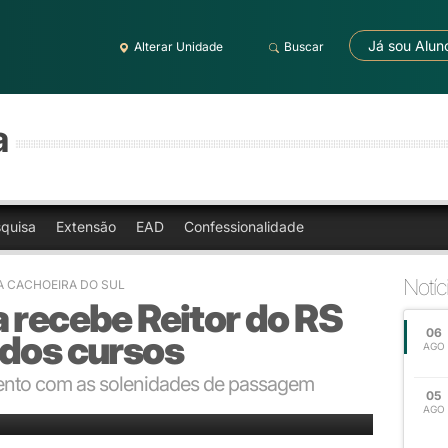
Já sou Alun
Alterar Unidade
Buscar
a
quisa
Extensão
EAD
Confessionalidade
Notíc
A CACHOEIRA DO SUL
 recebe Reitor do RS
06
 dos cursos
AGO
ento com as solenidades de passagem
05
s de Enfermagem e Fisioterapia na Ulbra Cachoeira
AGO