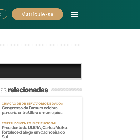
Matricule-se
o
ias
relacionadas
CRIAÇÃO DE OBSERVATÓRIO DE DADOS
Congresso da Famurs celebra
parceria entre Ulbra e municípios
FORTALECIMENTO INSTITUCIONAL
Presidente da ULBRA, Carlos Melke,
fortalece diálogo em Cachoeira do
Sul