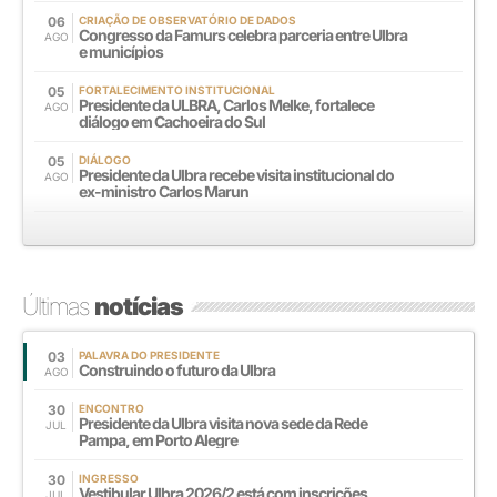
06
CRIAÇÃO DE OBSERVATÓRIO DE DADOS
Congresso da Famurs celebra parceria entre Ulbra
AGO
e municípios
05
FORTALECIMENTO INSTITUCIONAL
Presidente da ULBRA, Carlos Melke, fortalece
AGO
diálogo em Cachoeira do Sul
05
DIÁLOGO
Presidente da Ulbra recebe visita institucional do
AGO
ex-ministro Carlos Marun
Últimas
notícias
03
PALAVRA DO PRESIDENTE
Construindo o futuro da Ulbra
AGO
30
ENCONTRO
Presidente da Ulbra visita nova sede da Rede
JUL
Pampa, em Porto Alegre
30
INGRESSO
Vestibular Ulbra 2026/2 está com inscrições
JUL