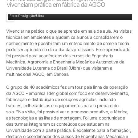
vivenciam prática em fábrica da AGCO
Acadêmicos conheceram os processos da fábrica em Canoas
Foto: Divulgação/Ulbra
Vivenciar na prática o que se aprende em sala de aula. As visitas
técnicas em ambientes e ajudam os alunos a consolidarem o
conhecimento e possibilitam um entendimento de como a teoria
pode ser aplicada no dia a dia das profissões. Esse aprendizado
foi possível para acadêmicos dos cursos de Engenharia
Mecânica, Agronomia e Engenharia Mecânica Automotiva da
Universidade Luterana do Brasil (Ulbra) que visitaram a
multinacional AGCO, em Canoas.
O grupo de 40 acadêmicos fez um tour pela linha de operação
da AGCO - empresa líder global com foco em desenvolvimento,
fabricação e distribuição de soluções agrícolas, incluindo
tratores, colheitadeiras e equipamentos para o preparo do
solo. "Na visita, foi possível ver o processo produtivo, a fábrica,
as tecnologias e as ilhas de montagem. Foi uma oportunidade
das turmas integrarem os conteúdos que estudam na
Universidade com a parte prática. É excelente para a formação",
destaca o coordenador dos cursos de Engenharias Mecânica e