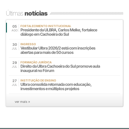
Últimas
notícias
05
FORTALECIMENTO INSTITUCIONAL
Presidente da ULBRA, Carlos Melke, fortalece
AGO
diálogo em Cachoeira do Sul
30
INGRESSO
Vestibular Ulbra 2026/2 está com inscrições
JUL
abertas para mais de 50 cursos
29
FORMAÇÃO JURÍDICA
Direito da Ulbra Cachoeira do Sul promove aula
JUL
inaugural no Fórum
27
INSTITUIÇÃO DE ENSINO
Ulbra consolida retomada com educação,
JUL
investimentos e múltiplos projetos
ver mais »