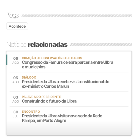
Tags
Acontece
Notícias
relacionadas
06
CRIAÇÃO DE OBSERVATÓRIO DE DADOS
Congresso da Famurs celebra parceria entre Ulbra
AGO
e municípios
05
DIÁLOGO
Presidente da Ulbra recebe visita institucional do
AGO
ex-ministro Carlos Marun
03
PALAVRA DO PRESIDENTE
Construindo o futuro da Ulbra
AGO
30
ENCONTRO
Presidente da Ulbra visita nova sede da Rede
JUL
Pampa, em Porto Alegre