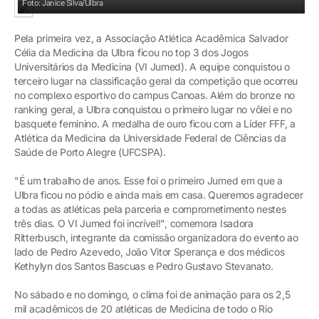
Foto: Janice Silva/Ulbra
Pela primeira vez, a Associação Atlética Acadêmica Salvador
Célia da Medicina da Ulbra ficou no top 3 dos Jogos
Universitários da Medicina (VI Jumed). A equipe conquistou o
terceiro lugar na classificação geral da competição que ocorreu
no complexo esportivo do campus Canoas. Além do bronze no
ranking geral, a Ulbra conquistou o primeiro lugar no vôlei e no
basquete feminino. A medalha de ouro ficou com a Líder FFF, a
Atlética da Medicina da Universidade Federal de Ciências da
Saúde de Porto Alegre (UFCSPA).
"É um trabalho de anos. Esse foi o primeiro Jumed em que a
Ulbra ficou no pódio e ainda mais em casa. Queremos agradecer
a todas as atléticas pela parceria e comprometimento nestes
três dias. O VI Jumed foi incrível!", comemora Isadora
Ritterbusch, integrante da comissão organizadora do evento ao
lado de Pedro Azevedo, João Vitor Sperança e dos médicos
Kethylyn dos Santos Bascuas e Pedro Gustavo Stevanato.
No sábado e no domingo, o clima foi de animação para os 2,5
mil acadêmicos de 20 atléticas de Medicina de todo o Rio