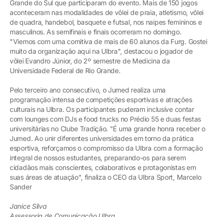
Grande do Sul que participaram do evento. Mais de 150 jogos
aconteceram nas modalidades de vôlei de praia, atletismo, vôlei
de quadra, handebol, basquete e futsal, nos naipes femininos e
masculinos. As semifinais e finais ocorreram no domingo.
"Viemos com uma comitiva de mais de 60 alunos da Furg. Gostei
muito da organização aqui na Ulbra", destacou o jogador de
vôlei Evandro Júnior, do 2º semestre de Medicina da
Universidade Federal de Rio Grande.
Pelo terceiro ano consecutivo, o Jumed realiza uma
programação intensa de competições esportivas e atrações
culturais na Ulbra. Os participantes puderam inclusive contar
com lounges com DJs e food trucks no Prédio 55 e duas festas
universitárias no Clube Tradição. "É uma grande honra receber o
Jumed. Ao unir diferentes universidades em torno da prática
esportiva, reforçamos o compromisso da Ulbra com a formação
integral de nossos estudantes, preparando-os para serem
cidadãos mais conscientes, colaborativos e protagonistas em
suas áreas de atuação", finaliza o CEO da Ulbra Sport, Marcelo
Sander
Janice Silva
Assessoria de Comunicação Ulbra