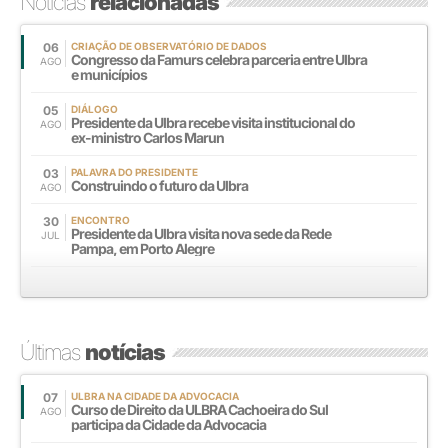
Notícias
relacionadas
06
CRIAÇÃO DE OBSERVATÓRIO DE DADOS
Congresso da Famurs celebra parceria entre Ulbra
AGO
e municípios
05
DIÁLOGO
Presidente da Ulbra recebe visita institucional do
AGO
ex-ministro Carlos Marun
03
PALAVRA DO PRESIDENTE
Construindo o futuro da Ulbra
AGO
30
ENCONTRO
Presidente da Ulbra visita nova sede da Rede
JUL
Pampa, em Porto Alegre
Últimas
notícias
07
ULBRA NA CIDADE DA ADVOCACIA
Curso de Direito da ULBRA Cachoeira do Sul
AGO
participa da Cidade da Advocacia