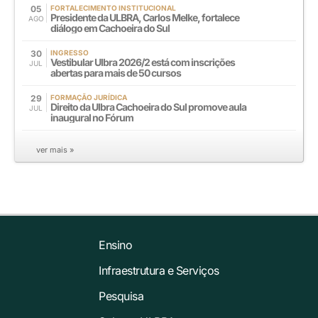
05
FORTALECIMENTO INSTITUCIONAL
Presidente da ULBRA, Carlos Melke, fortalece
AGO
diálogo em Cachoeira do Sul
30
INGRESSO
Vestibular Ulbra 2026/2 está com inscrições
JUL
abertas para mais de 50 cursos
29
FORMAÇÃO JURÍDICA
Direito da Ulbra Cachoeira do Sul promove aula
JUL
inaugural no Fórum
ver mais »
Ensino
Infraestrutura e Serviços
Pesquisa