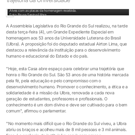
Os vice-presidentes da Aelbra (mantenedora da Ulbra), João Pedro Melke e Tárik
Alves com as placas da homenagem recebida.
Foto: Bruna Santos/Ulbra
A Assembleia Legislativa do Rio Grande do Sul realizou, na tarde
desta terça-feira (4), um Grande Expediente Especial em
homenagem aos 53 anos da Universidade Luterana do Brasil
(Ulbra). A proposição foi do deputado estadual Airton Lima, que
destacou a relevância da instituição para o desenvolvimento
humano e educacional do Estado e do país.
"Hoje, esta Casa abre espaço para celebrar uma trajetória que
honra o Rio Grande do Sul. São 53 anos de uma história marcada
pela fé, pela educação e pelo compromisso com o
desenvolvimento humano. Promover o conhecimento, a ética e a
solidariedade é a missão da Ulbra, renovada a cada nova
geração de estudantes, professores e profissionais. O
conhecimento é um dom divino e deve ser cultivado para o bem
comum", afirmou o parlamentar.
"No momento mais difícil que o Rio Grande do Sul viveu, a Ulbra
abriu os braços e acolheu mais de 8 mil pessoas e 3 mil animais.