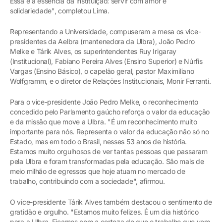
Essa é a essência da instituição: servir com amor e
solidariedade", completou Lima.
Representando a Universidade, compuseram a mesa os vice-
presidentes da Aelbra (mantenedora da Ulbra), João Pedro
Melke e Tárik Alves, os superintendentes Ruy Irigaray
(Institucional), Fabiano Pereira Alves (Ensino Superior) e Núrfis
Vargas (Ensino Básico), o capelão geral, pastor Maximiliano
Wolfgramm, e o diretor de Relações Institucionais, Monir Ferranti.
Para o vice-presidente João Pedro Melke, o reconhecimento
concedido pelo Parlamento gaúcho reforça o valor da educação
e da missão que move a Ulbra. "É um reconhecimento muito
importante para nós. Representa o valor da educação não só no
Estado, mas em todo o Brasil, nesses 53 anos de história.
Estamos muito orgulhosos de ver tantas pessoas que passaram
pela Ulbra e foram transformadas pela educação. São mais de
meio milhão de egressos que hoje atuam no mercado de
trabalho, contribuindo com a sociedade", afirmou.
O vice-presidente Tárik Alves também destacou o sentimento de
gratidão e orgulho. "Estamos muito felizes. É um dia histórico
para a Ulbra. Ficamos com a certeza de que o trabalho que vem