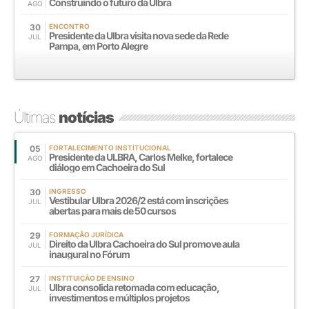
Construindo o futuro da Ulbra
AGO
30
ENCONTRO
Presidente da Ulbra visita nova sede da Rede
JUL
Pampa, em Porto Alegre
Últimas
notícias
05
FORTALECIMENTO INSTITUCIONAL
Presidente da ULBRA, Carlos Melke, fortalece
AGO
diálogo em Cachoeira do Sul
30
INGRESSO
Vestibular Ulbra 2026/2 está com inscrições
JUL
abertas para mais de 50 cursos
29
FORMAÇÃO JURÍDICA
Direito da Ulbra Cachoeira do Sul promove aula
JUL
inaugural no Fórum
27
INSTITUIÇÃO DE ENSINO
Ulbra consolida retomada com educação,
JUL
investimentos e múltiplos projetos