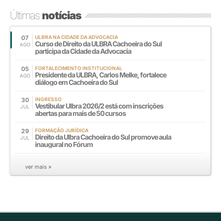
Últimas
notícias
07
ULBRA NA CIDADE DA ADVOCACIA
Curso de Direito da ULBRA Cachoeira do Sul
AGO
participa da Cidade da Advocacia
05
FORTALECIMENTO INSTITUCIONAL
Presidente da ULBRA, Carlos Melke, fortalece
AGO
diálogo em Cachoeira do Sul
30
INGRESSO
Vestibular Ulbra 2026/2 está com inscrições
JUL
abertas para mais de 50 cursos
29
FORMAÇÃO JURÍDICA
Direito da Ulbra Cachoeira do Sul promove aula
JUL
inaugural no Fórum
ver mais »