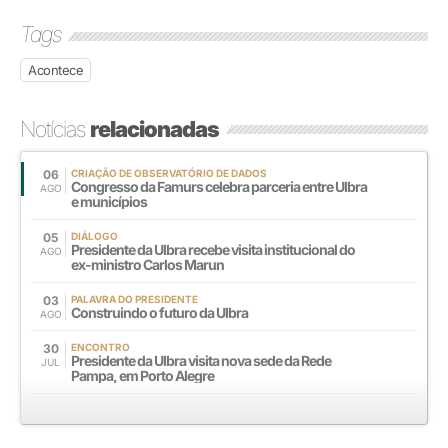
Tags
Acontece
Notícias
relacionadas
06
CRIAÇÃO DE OBSERVATÓRIO DE DADOS
Congresso da Famurs celebra parceria entre Ulbra
AGO
e municípios
05
DIÁLOGO
Presidente da Ulbra recebe visita institucional do
AGO
ex-ministro Carlos Marun
03
PALAVRA DO PRESIDENTE
Construindo o futuro da Ulbra
AGO
30
ENCONTRO
Presidente da Ulbra visita nova sede da Rede
JUL
Pampa, em Porto Alegre