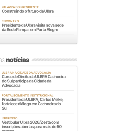
PALAVRA DO PRESIDENTE
Construindo o futuro da Ulbra
ENCONTRO
Presidente da Ulbra visita nova sede
da Rede Pampa, em Porto Alegre
mas
notícias
ULBRA NA CIDADE DA ADVOCACIA
Curso de Direito da ULBRA Cachoeira
do Sul participa da Cidade da
Advocacia
FORTALECIMENTO INSTITUCIONAL
Presidente da ULBRA, Carlos Melke,
fortalece diálogo em Cachoeira do
Sul
INGRESSO
Vestibular Ulbra 2026/2 está com
inscrições abertas para mais de 50
cursos