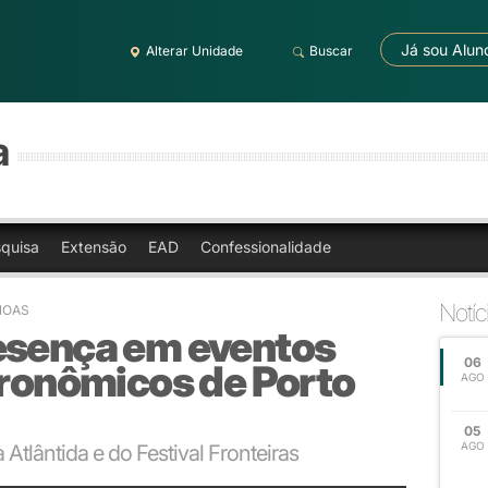
Já sou Alun
Alterar Unidade
Buscar
a
quisa
Extensão
EAD
Confessionalidade
Notíc
ANOAS
esença em eventos
06
tronômicos de Porto
AGO
05
AGO
 Atlântida e do Festival Fronteiras