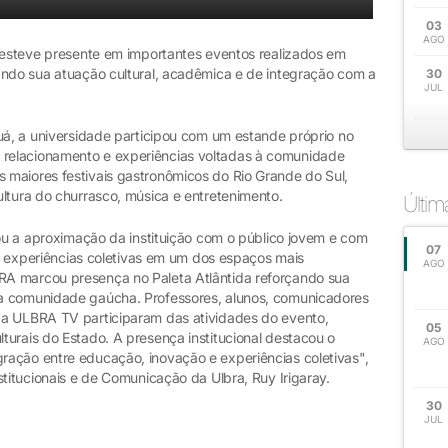
03
AGO
) esteve presente em importantes eventos realizados em
ando sua atuação cultural, acadêmica e de integração com a
30
JUL
uá, a universidade participou com um estande próprio no
relacionamento e experiências voltadas à comunidade
maiores festivais gastronômicos do Rio Grande do Sul,
ultura do churrasco, música e entretenimento.
Últi
çou a aproximação da instituição com o público jovem e com
07
a e experiências coletivas em um dos espaços mais
AGO
A marcou presença no Paleta Atlântida reforçando sua
a comunidade gaúcha. Professores, alunos, comunicadores
da ULBRA TV participaram das atividades do evento,
05
turais do Estado. A presença institucional destacou o
AGO
ação entre educação, inovação e experiências coletivas",
stitucionais e de Comunicação da Ulbra, Ruy Irigaray.
30
JUL