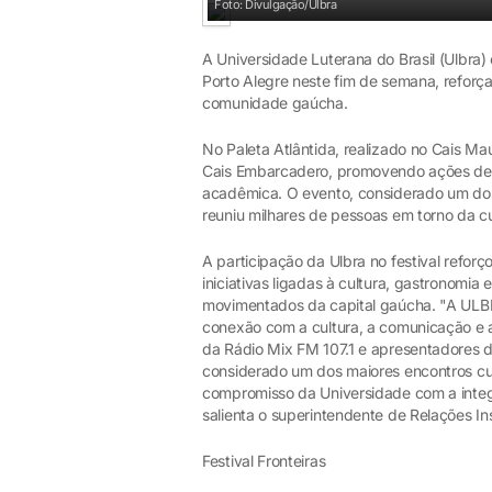
Foto: Divulgação/Ulbra
A Universidade Luterana do Brasil (Ulbra
Porto Alegre neste fim de semana, reforç
comunidade gaúcha.
No Paleta Atlântida, realizado no Cais Ma
Cais Embarcadero, promovendo ações de 
acadêmica. O evento, considerado um dos 
reuniu milhares de pessoas em torno da c
A participação da Ulbra no festival refor
iniciativas ligadas à cultura, gastronomi
movimentados da capital gaúcha. "A ULBR
conexão com a cultura, a comunicação e 
da Rádio Mix FM 107.1 e apresentadores 
considerado um dos maiores encontros cul
compromisso da Universidade com a integr
salienta o superintendente de Relações In
Festival Fronteiras