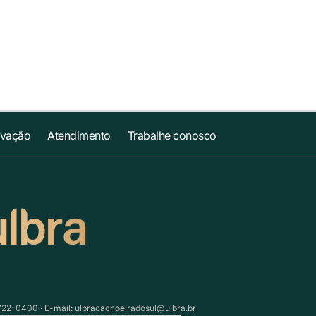
ovação
Atendimento
Trabalhe conosco
3722-0400 · E-mail:
ulbracachoeiradosul@ulbra.br