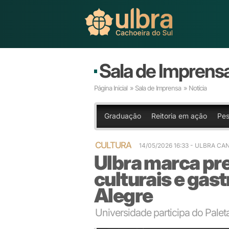
Sala de Imprens
Página Inicial
»
Sala de Imprensa
» Notícia
Graduação
Reitoria em ação
Pes
CULTURA
14/05/2026 16:33 - ULBRA C
Ulbra marca pr
culturais e gas
Alegre
Universidade participa do Paleta