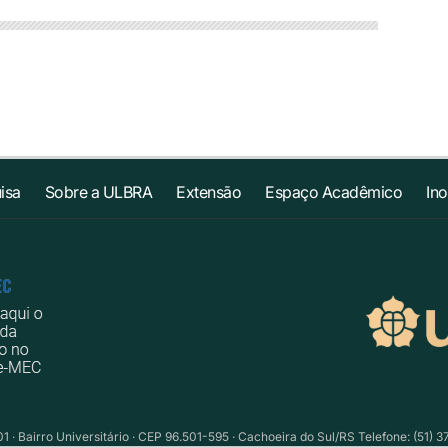
isa
Sobre a ULBRA
Extensão
Espaço Acadêmico
In
1 · Bairro Universitário · CEP 96.501-595 · Cachoeira do Sul/RS Telefone: (51) 