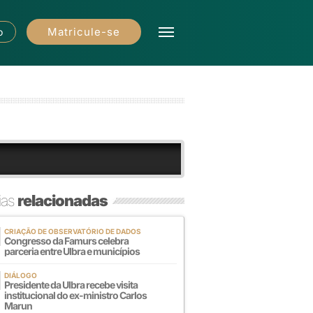
Matricule-se
o
ias
relacionadas
CRIAÇÃO DE OBSERVATÓRIO DE DADOS
Congresso da Famurs celebra
parceria entre Ulbra e municípios
DIÁLOGO
Presidente da Ulbra recebe visita
institucional do ex-ministro Carlos
Marun