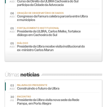
Curso de Direito da ULBRA Cachoeira do Sul
AGO
participa da Cidade da Advocacia
06
CRIAÇÃO DE OBSERVATÓRIO DE DADOS
Congresso da Famurs celebra parceria entre Ulbra
AGO
e municípios
05
FORTALECIMENTO INSTITUCIONAL
Presidente da ULBRA, Carlos Melke, fortalece
AGO
diálogo em Cachoeira do Sul
05
DIÁLOGO
Presidente da Ulbra recebe visita institucional do
AGO
ex-ministro Carlos Marun
Últimas
notícias
03
PALAVRA DO PRESIDENTE
Construindo o futuro da Ulbra
AGO
30
ENCONTRO
Presidente da Ulbra visita nova sede da Rede
JUL
Pampa, em Porto Alegre