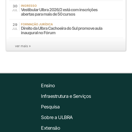
30
INGRESSO
Vestibular Ulbra 2026/2 está com inscrições
JUL
abertas para mais de 50 cursos
29
FORMAÇÃO JURÍDICA
Direito da Ulbra Cachoeira do Sul promove aula
JUL
inaugural no Fórum
ver mais »
Ensino
Infraestrutura e Serviços
Pesquisa
Sobre a ULBRA
Extensão