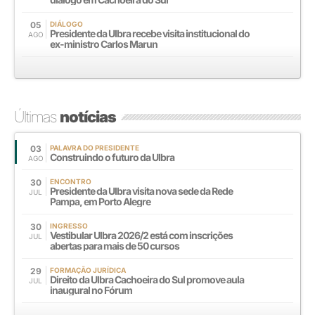
05
DIÁLOGO
Presidente da Ulbra recebe visita institucional do
AGO
ex-ministro Carlos Marun
Últimas
notícias
03
PALAVRA DO PRESIDENTE
Construindo o futuro da Ulbra
AGO
30
ENCONTRO
Presidente da Ulbra visita nova sede da Rede
JUL
Pampa, em Porto Alegre
30
INGRESSO
Vestibular Ulbra 2026/2 está com inscrições
JUL
abertas para mais de 50 cursos
29
FORMAÇÃO JURÍDICA
Direito da Ulbra Cachoeira do Sul promove aula
JUL
inaugural no Fórum