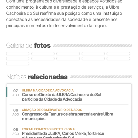
Com uma programação diversificada e espaços voltados ao
conhecimento, à cultura e à prestação de serviços, a Ulbra
Cachoeira do Sul reafirma sua posição como uma instituição
conectada às necessidades da sociedade e presente nos
principais momentos de desenvolvimento da região.
Galeria de
fotos
Notícias
relacionadas
07
ULBRA NA CIDADE DA ADVOCACIA
Curso de Direito da ULBRA Cachoeira do Sul
AGO
participa da Cidade da Advocacia
06
CRIAÇÃO DE OBSERVATÓRIO DE DADOS
Congresso da Famurs celebra parceria entre Ulbra
AGO
e municípios
05
FORTALECIMENTO INSTITUCIONAL
Presidente da ULBRA, Carlos Melke, fortalece
AGO
diálogo em Cachoeira do Sul