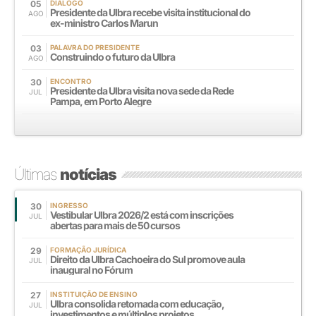
05
DIÁLOGO
Presidente da Ulbra recebe visita institucional do
AGO
ex-ministro Carlos Marun
03
PALAVRA DO PRESIDENTE
Construindo o futuro da Ulbra
AGO
30
ENCONTRO
Presidente da Ulbra visita nova sede da Rede
JUL
Pampa, em Porto Alegre
Últimas
notícias
30
INGRESSO
Vestibular Ulbra 2026/2 está com inscrições
JUL
abertas para mais de 50 cursos
29
FORMAÇÃO JURÍDICA
Direito da Ulbra Cachoeira do Sul promove aula
JUL
inaugural no Fórum
27
INSTITUIÇÃO DE ENSINO
Ulbra consolida retomada com educação,
JUL
investimentos e múltiplos projetos