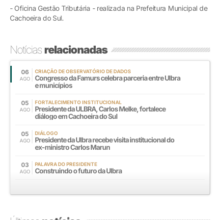
- Oficina Gestão Tributária - realizada na Prefeitura Municipal de
Cachoeira do Sul.
Notícias
relacionadas
06
CRIAÇÃO DE OBSERVATÓRIO DE DADOS
Congresso da Famurs celebra parceria entre Ulbra
AGO
e municípios
05
FORTALECIMENTO INSTITUCIONAL
Presidente da ULBRA, Carlos Melke, fortalece
AGO
diálogo em Cachoeira do Sul
05
DIÁLOGO
Presidente da Ulbra recebe visita institucional do
AGO
ex-ministro Carlos Marun
03
PALAVRA DO PRESIDENTE
Construindo o futuro da Ulbra
AGO