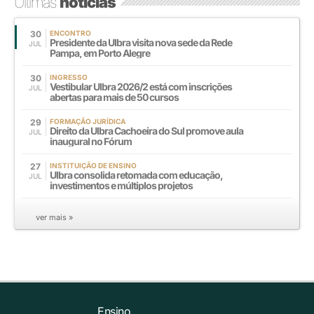
Últimas
notícias
30
ENCONTRO
Presidente da Ulbra visita nova sede da Rede
JUL
Pampa, em Porto Alegre
30
INGRESSO
Vestibular Ulbra 2026/2 está com inscrições
JUL
abertas para mais de 50 cursos
29
FORMAÇÃO JURÍDICA
Direito da Ulbra Cachoeira do Sul promove aula
JUL
inaugural no Fórum
27
INSTITUIÇÃO DE ENSINO
Ulbra consolida retomada com educação,
JUL
investimentos e múltiplos projetos
ver mais »
Ensino