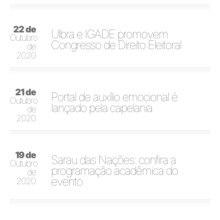
22 de
Ulbra e IGADE promovem
Outubro
Congresso de Direito Eleitoral
de
2020
21 de
Portal de auxílio emocional é
Outubro
lançado pela capelania
de
2020
19 de
Sarau das Nações: confira a
Outubro
programação acadêmica do
de
evento
2020