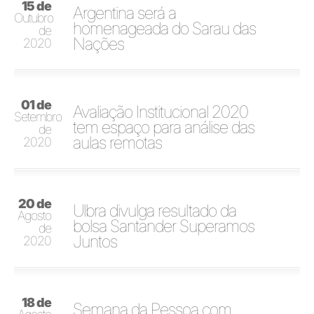
15 de
Argentina será a
Outubro
homenageada do Sarau das
de
Nações
2020
01 de
Avaliação Institucional 2020
Setembro
tem espaço para análise das
de
aulas remotas
2020
20 de
Ulbra divulga resultado da
Agosto
bolsa Santander Superamos
de
Juntos
2020
18 de
Semana da Pessoa com