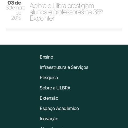
03 de
Aelbra e Ulbra prestigiam
Setembro
alunos e professores na 38ª
de
Expointer
2015
Ensino
Infraestrutura e Serviços
Pesquisa
Sobre a ULBRA
Extensão
Espaço Acadêmico
Inovação