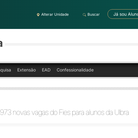
Já sou Alun
Alterar Unidade
Buscar
a
quisa
Extensão
EAD
Confessionalidade
973 novas vagas do Fies para alunos da Ulbra