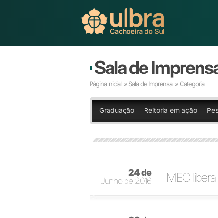
Sala de Imprens
Página Inicial
»
Sala de Imprensa
» Categoria
Graduação
Reitoria em ação
Pes
24 de
MEC libera 
Junho de 2016