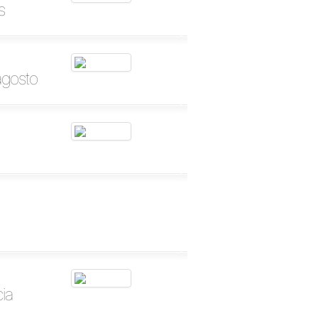
s
agosto
ia