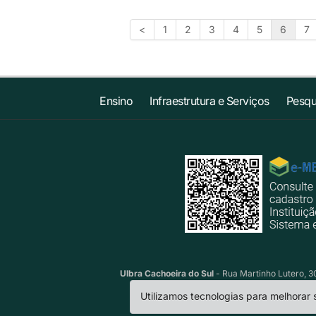
<
1
2
3
4
5
6
7
Ensino
Infraestrutura e Serviços
Pesqu
Ulbra Cachoeira do Sul
- Rua Martinho Lutero, 30
Utilizamos tecnologias para melhorar