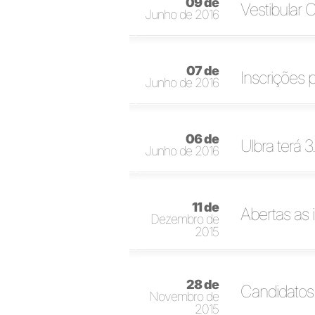
09 de
Vestibular 
Junho de 2016
07 de
Inscrições 
Junho de 2016
06 de
Ulbra terá 
Junho de 2016
11 de
Abertas as 
Dezembro de
2015
28 de
Candidatos 
Novembro de
2015