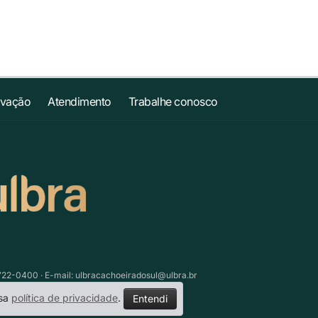
ovação
Atendimento
Trabalhe conosco
3722-0400 · E-mail:
ulbracachoeiradosul@ulbra.br
ssa
política de privacidade
.
Entendi