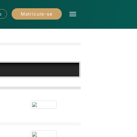
Matricule-se
o