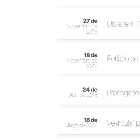
27 de
Ulbra tem 7
Novembro de
2015
18 de
Período de 
Novembro de
2015
24 de
Prorrogado 
Abril de 2015
18 de
Vestibular 
Março de 2015