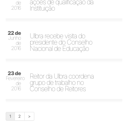
ações de qualificação da
de
Instituição
2016
22 de
Ulbra recebe visita do
Junho
presidente do Conselho
de
Nacional de Educação
2016
23 de
Reitor da Ulbra coordena
Fevereiro
grupo de trabalho no
de
Conselho de Reitores
2016
1
2
>