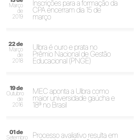
Inscrições para a formação da
Março
CPA encerram dia 15 de
de
março
2019
22 de
Ulbra é ouro e prata no
Março
Prêmio Nacional de Gestão
de
Educacional (PNGE)
2018
19 de
MEC aponta a Ulbra como
Outubro
maior universidade gaúcha e
de
18ª no Brasil
2016
01 de
Processo avaliativo resulta em
Setembro