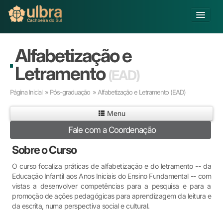
Alterar Unidade
Alfabetização e
Buscar
Letramento
(EAD)
Já sou Aluno
Página Inicial
»
Pós-graduação
» Alfabetização e Letramento
(EAD)
Matricule-se
Menu
Educação Básica
Fale com a Coordenação
Graduação
Pós-graduação
Sobre o Curso
Educação a Distância
O curso focaliza práticas de alfabetização e do letramento -- da
Pesquisa
Educação Infantil aos Anos Iniciais do Ensino Fundamental -- com
Extensão
vistas a desenvolver competências para a pesquisa e para a
Infraestrutura e Serviços
promoção de ações pedagógicas para aprendizagem da leitura e
da escrita, numa perspectiva social e cultural.
Inovação
Sobre a ULBRA