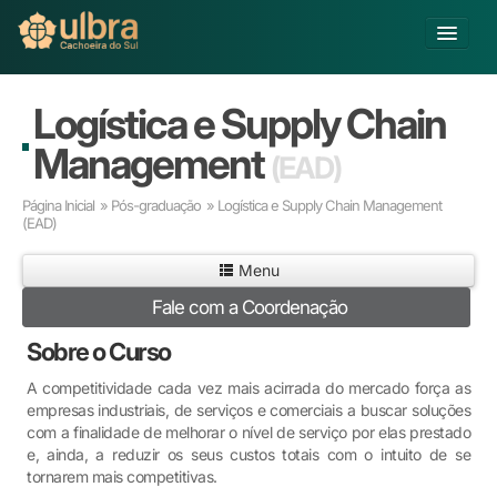
Alterar Unidade
Logística e Supply Chain
Buscar
Management
(EAD)
Já sou Aluno
Página Inicial
»
Pós-graduação
» Logística e Supply Chain Management
Matricule-se
(EAD)
Educação Básica
Menu
Graduação
Fale com a Coordenação
Pós-graduação
Sobre o Curso
Educação a Distância
Pesquisa
A competitividade cada vez mais acirrada do mercado força as
Extensão
empresas industriais, de serviços e comerciais a buscar soluções
com a finalidade de melhorar o nível de serviço por elas prestado
Infraestrutura e Serviços
e, ainda, a reduzir os seus custos totais com o intuito de se
Inovação
tornarem mais competitivas.
Sobre a ULBRA