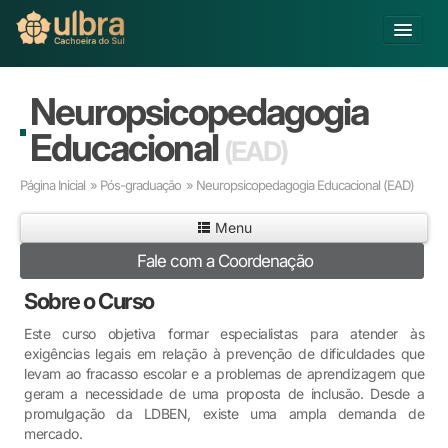
Alterar Unidade
Neuropsicopedagogia
Buscar
Educacional
(EAD)
Já sou Aluno
Página Inicial
»
Pós-graduação
» Neuropsicopedagogia Educacional
(EAD)
Matricule-se
Menu
Educação Básica
Fale com a Coordenação
Graduação
Pós-graduação
Sobre o Curso
Educação a Distância
Este curso objetiva formar especialistas para atender às
Pesquisa
exigências legais em relação à prevenção de dificuldades que
Extensão
levam ao fracasso escolar e a problemas de aprendizagem que
Infraestrutura e Serviços
geram a necessidade de uma proposta de inclusão. Desde a
promulgação da LDBEN, existe uma ampla demanda de
Inovação
mercado.
Sobre a ULBRA