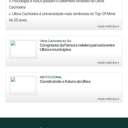
Psicologia e NADI pautam o Setembro Amarelo na Ulbra
»
Cachoeira
Ulbra Cachoeira é universidade mais lembrada no Top Of Mind
»
há 25 anos
mais notícias »
Ulbra Cachoeira do Sul
Congresso da Famurs celebra parceria entre
Ulbra e municípios
mais notícias »
INSTITUCIONAL
Construindo o futuro da Ulbra
mais notícias »