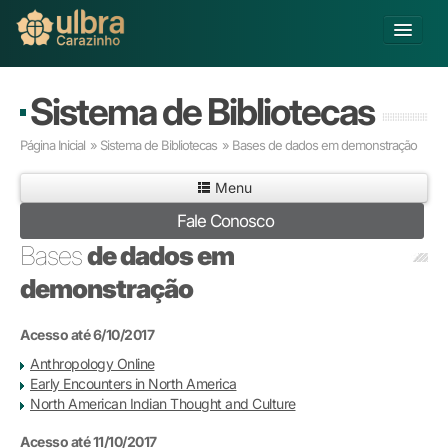
Alterar Unidade
Sistema de Bibliotecas
Buscar
Página Inicial
»
Sistema de Bibliotecas
»
Bases de dados em demonstração
Já sou Aluno
Menu
Matricule-se
Fale Conosco
Educação Básica
Bases
de dados em
Graduação
demonstração
Pós-graduação
Educação a Distância
Acesso até 6/10/2017
Pesquisa
Anthropology Online
Extensão
Early Encounters in North America
Infraestrutura e Serviços
North American Indian Thought and Culture
Inovação
Sobre a ULBRA
Acesso até 11/10/2017