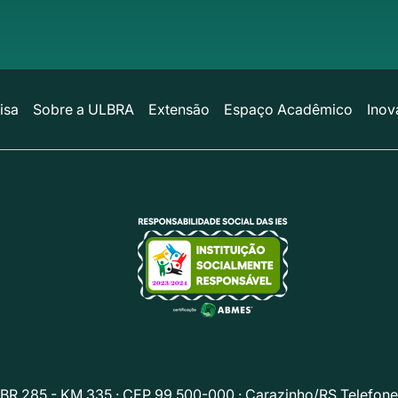
isa
Sobre a ULBRA
Extensão
Espaço Acadêmico
Inov
 BR 285 - KM 335 · CEP 99.500-000 · Carazinho/RS Telefone: