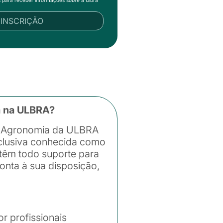
s para receber informações sobre a Ulbra
R INSCRIÇÃO
a na ULBRA?
de Agronomia da ULBRA
xclusiva conhecida como
 têm todo suporte para
ponta à sua disposição,
r profissionais