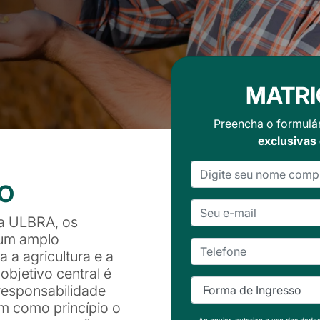
MATRI
Preencha o formulá
exclusivas
SO
a ULBRA, os
 um amplo
 a agricultura e a
objetivo central é
responsabilidade
am como princípio o