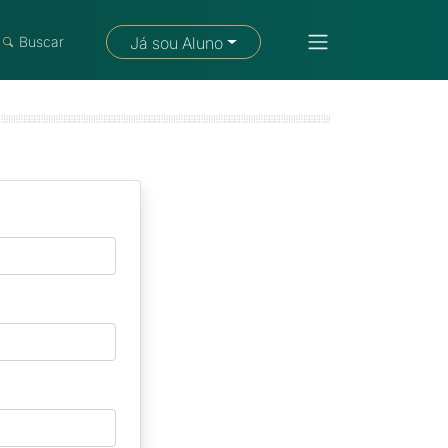
Fale com um consultor
Buscar
Já sou Aluno