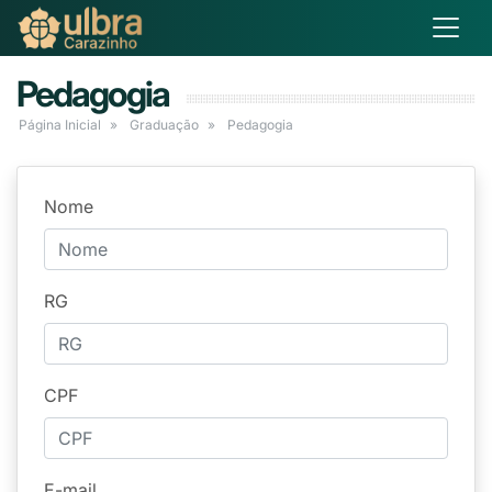
Pedagogia
Página Inicial
Graduação
Pedagogia
Nome
RG
CPF
E-mail