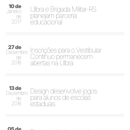
10 de
Ulbra e Brigada Militar-RS
Janeiro
planejam parceria
de
educacional
2017
27 de
Inscrições para o Vestibular
Dezembro
Contínuo permanecem
de
abertas na Ulbra
2016
13 de
Design desenvolve jogos
Dezembro
para alunos de escolas
de
estaduais
2016
05 de