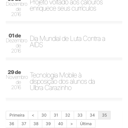
Projeto voltado aos calouros
Dezembro
enriquece seus currículos
de
2016
01 de
Dia Mundial de Luta Contra a
Dezembro
AIDS
de
2016
29 de
Tecnologia Mobile à
Novembro
disposição dos alunos da
de
Ulbra Carazinho
2016
Primeira
<
30
31
32
33
34
35
36
37
38
39
40
>
Última