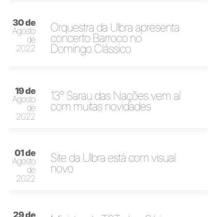
30 de
Orquestra da Ulbra apresenta
Agosto
concerto Barroco no
de
Domingo Clássico
2022
19 de
13° Sarau das Nações vem aí
Agosto
com muitas novidades
de
2022
01 de
Site da Ulbra está com visual
Agosto
novo
de
2022
29 de