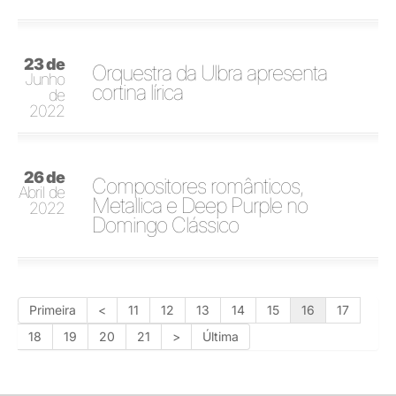
23 de
Orquestra da Ulbra apresenta
Junho
cortina lírica
de
2022
26 de
Compositores românticos,
Abril de
Metallica e Deep Purple no
2022
Domingo Clássico
Primeira
<
11
12
13
14
15
16
17
18
19
20
21
>
Última