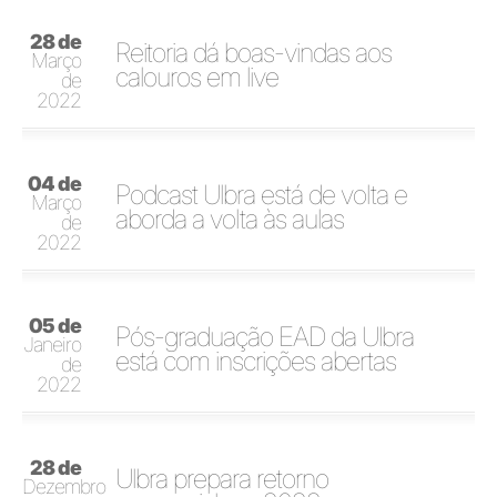
28 de
Reitoria dá boas-vindas aos
Março
calouros em live
de
2022
04 de
Podcast Ulbra está de volta e
Março
aborda a volta às aulas
de
2022
05 de
Pós-graduação EAD da Ulbra
Janeiro
está com inscrições abertas
de
2022
28 de
Ulbra prepara retorno
Dezembro