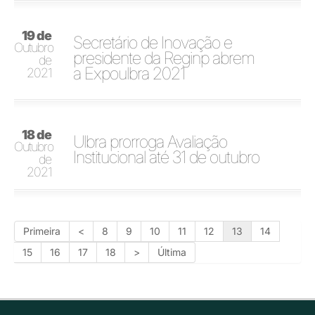
19 de
Secretário de Inovação e
Outubro
presidente da Reginp abrem
de
a Expoulbra 2021
2021
18 de
Ulbra prorroga Avaliação
Outubro
Institucional até 31 de outubro
de
2021
Primeira
<
8
9
10
11
12
13
14
15
16
17
18
>
Última