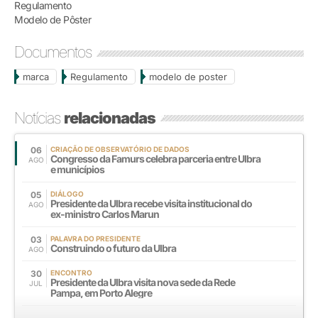
Regulamento
Modelo de Pôster
Documentos
marca
Regulamento
modelo de poster
Notícias
relacionadas
06
CRIAÇÃO DE OBSERVATÓRIO DE DADOS
Congresso da Famurs celebra parceria entre Ulbra
AGO
e municípios
05
DIÁLOGO
Presidente da Ulbra recebe visita institucional do
AGO
ex-ministro Carlos Marun
03
PALAVRA DO PRESIDENTE
Construindo o futuro da Ulbra
AGO
30
ENCONTRO
Presidente da Ulbra visita nova sede da Rede
JUL
Pampa, em Porto Alegre