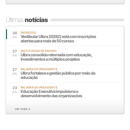
Últimas
notícias
30
INGRESSO
Vestibular Ulbra 2026/2 está com inscrições
JUL
abertas para mais de 50 cursos
27
INSTITUIÇÃO DE ENSINO
Ulbra consolida retomada com educação,
JUL
investimentos e múltiplos projetos
27
PALAVRA DO PRESIDENTE
Ulbra fortalece a gestão pública por meio da
JUL
educação
23
PALAVRA DO PRESIDENTE
Educação Executiva impulsiona o
JUL
desenvolvimento das organizações
ver mais »