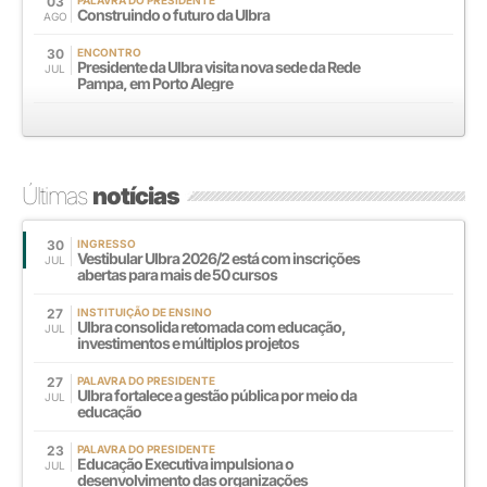
03
PALAVRA DO PRESIDENTE
Construindo o futuro da Ulbra
AGO
30
ENCONTRO
Presidente da Ulbra visita nova sede da Rede
JUL
Pampa, em Porto Alegre
Últimas
notícias
30
INGRESSO
Vestibular Ulbra 2026/2 está com inscrições
JUL
abertas para mais de 50 cursos
27
INSTITUIÇÃO DE ENSINO
Ulbra consolida retomada com educação,
JUL
investimentos e múltiplos projetos
27
PALAVRA DO PRESIDENTE
Ulbra fortalece a gestão pública por meio da
JUL
educação
23
PALAVRA DO PRESIDENTE
Educação Executiva impulsiona o
JUL
desenvolvimento das organizações