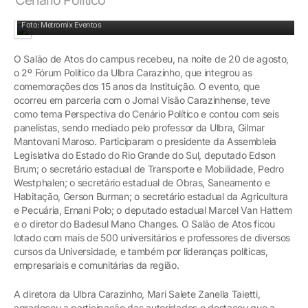
Membros do Executivo e Legislativo gaúchos debateram o cenário político
Foto: Metromix Eventos
O Salão de Atos do campus recebeu, na noite de 20 de agosto,
o 2º Fórum Político da Ulbra Carazinho, que integrou as
comemorações dos 15 anos da Instituição. O evento, que
ocorreu em parceria com o Jornal Visão Carazinhense, teve
como tema Perspectiva do Cenário Político e contou com seis
panelistas, sendo mediado pelo professor da Ulbra, Gilmar
Mantovani Maroso. Participaram o presidente da Assembleia
Legislativa do Estado do Rio Grande do Sul, deputado Edson
Brum; o secretário estadual de Transporte e Mobilidade, Pedro
Westphalen; o secretário estadual de Obras, Saneamento e
Habitação, Gerson Burman; o secretário estadual da Agricultura
e Pecuária, Ernani Polo; o deputado estadual Marcel Van Hattem
e o diretor do Badesul Mano Changes. O Salão de Atos ficou
lotado com mais de 500 universitários e professores de diversos
cursos da Universidade, e também por lideranças políticas,
empresariais e comunitárias da região.
A diretora da Ulbra Carazinho, Mari Salete Zanella Taietti,
agradeceu a participação das autoridades e destacou que a