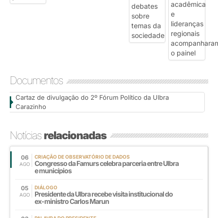
Documentos
Cartaz de divulgação do 2º Fórum Político da Ulbra
Carazinho
Notícias
relacionadas
06
CRIAÇÃO DE OBSERVATÓRIO DE DADOS
Congresso da Famurs celebra parceria entre Ulbra
AGO
e municípios
05
DIÁLOGO
Presidente da Ulbra recebe visita institucional do
AGO
ex-ministro Carlos Marun