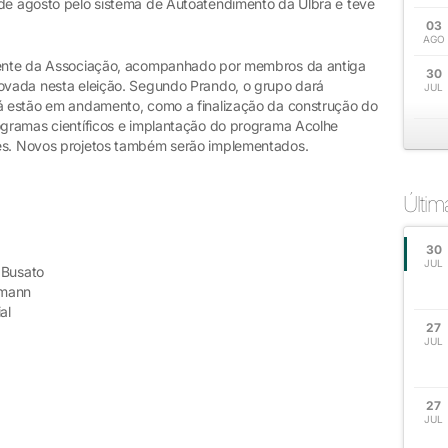
 de agosto pelo sistema de Autoatendimento da Ulbra e teve
03
AGO
idente da Associação, acompanhado por membros da antiga
30
novada nesta eleição. Segundo Prando, o grupo dará
JUL
já estão em andamento, como a finalização da construção do
rogramas científicos e implantação do programa Acolhe
res. Novos projetos também serão implementados.
Últi
30
JUL
o Busato
rmann
al
27
JUL
27
JUL