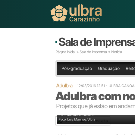
Sala de Imprens
Página Inicial
»
Sala de Imprensa
» Notícia
Pós-graduação
Graduação
Reit
Adulbra
12/08/2016 12:51
- ULBRA CANOA
Adulbra com nov
Projetos que já estão em andam
Parte da diretoria reeleita.
Foto: Luiz Munhoz/Ulbra