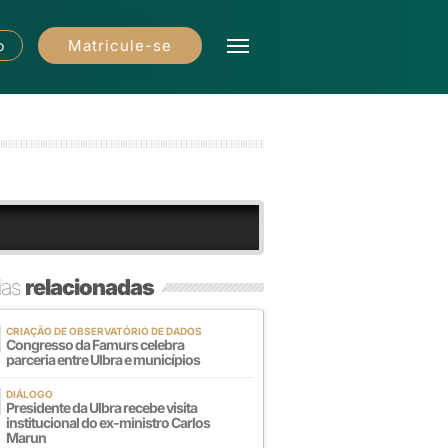
Matricule-se
o
ias
relacionadas
CRIAÇÃO DE OBSERVATÓRIO DE DADOS
Congresso da Famurs celebra
parceria entre Ulbra e municípios
DIÁLOGO
Presidente da Ulbra recebe visita
institucional do ex-ministro Carlos
Marun