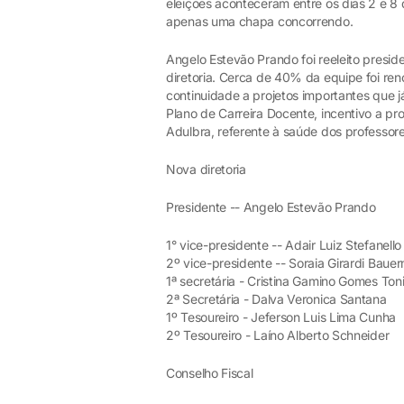
eleições aconteceram entre os dias 2 e 8
apenas uma chapa concorrendo.
Angelo Estevão Prando foi reeleito pres
diretoria. Cerca de 40% da equipe foi re
continuidade a projetos importantes que 
Plano de Carreira Docente, incentivo a p
Adulbra, referente à saúde dos professo
Nova diretoria
Presidente -- Angelo Estevão Prando
1° vice-presidente -- Adair Luiz Stefanell
2º vice-presidente -- Soraia Girardi Baue
1ª secretária - Cristina Gamino Gomes Toni
2ª Secretária - Dalva Veronica Santana
1º Tesoureiro - Jeferson Luis Lima Cunha
2º Tesoureiro - Laíno Alberto Schneider
Conselho Fiscal