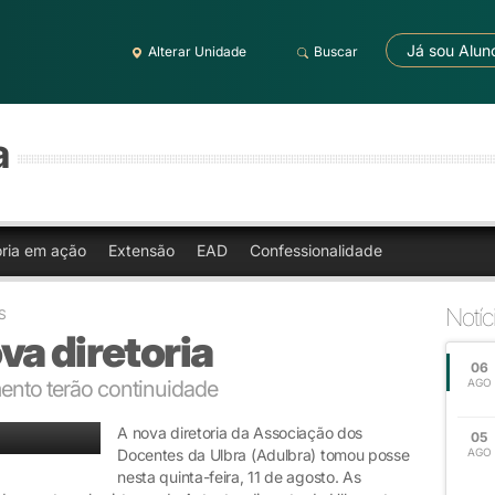
Já sou Alun
Alterar Unidade
Buscar
a
oria em ação
Extensão
EAD
Confessionalidade
Notíc
S
a diretoria
06
ento terão continuidade
AGO
A nova diretoria da Associação dos
05
Docentes da Ulbra (Adulbra) tomou posse
AGO
nesta quinta-feira, 11 de agosto. As