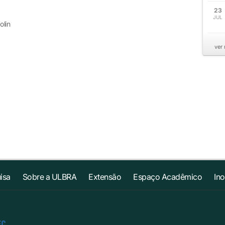
23
JUL
olin
ver
isa
Sobre a ULBRA
Extensão
Espaço Acadêmico
In