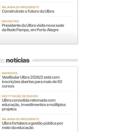
PALAVRA DO PRESIDENTE
Construindo o futuro da Ulbra
ENCONTRO
Presidente da Ulbra visita nova sede
da Rede Pampa, em Porto Alegre
mas
notícias
INGRESSO
Vestibular Ulbra 2026/2 está com
inscrições abertas para mais de 50
cursos
INSTITUIÇÃO DE ENSINO
Ulbra consolida retomada com
educação, investimentos e múltiplos
projetos
PALAVRA DO PRESIDENTE
Ulbra fortalece a gestão pública por
meio da educação